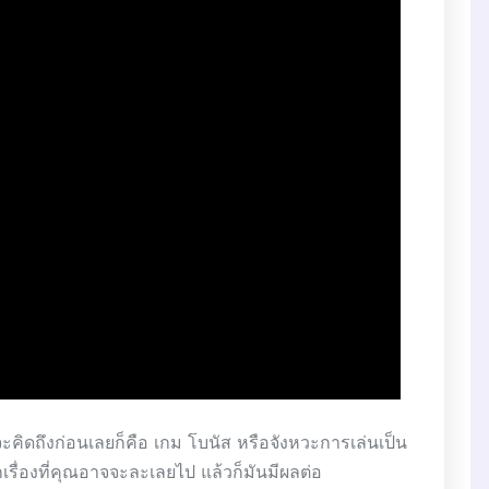
จะคิดถึงก่อนเลยก็คือ เกม โบนัส หรือจังหวะการเล่นเป็น
อีกเรื่องที่คุณอาจจะละเลยไป แล้วก็มันมีผลต่อ