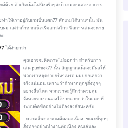
ม์ด้วย ถ้าเกิดเน็ตไม่นิ่งจริงๆล่ะก็ เกมจะแสดงอาการ
่จะทำให้เราอยู่กับเกมปั่นแตก77 สักเกมได้นานๆนั้น มัน
ผม แต่ว่าถ้าหากเน็ตเริ่มแกว่งไกว ฟีลการเล่นจะหาย
เลย
77
ได้ง่ายกว่า
คุณอาจจะคิดภาพไม่ออกว่า สำหรับการ
เล่น puntaek77 นั้น สัญญาณเน็ตจะมีผลให้
พวกเราหลุดง่ายจริงๆเหรอ ผมบอกเลยว่า
จริงแน่นอน เพราะว่าถ้าหากทุกๆสิ่งทุกๆ
อย่างลื่นไหล พวกเราจะรู้สึกว่าควบคุม
จังหวะของตนเองได้ง่ายดายกว่าในเวลาที่
ระบบติดขัดอย่างไม่ต้องสงสัยนะครับ
• ความลื่นของเกมมีผลต่อเนื่อง: ขณะที่ทุกๆ
สิ่งทุกๆอย่างทำงานต่อเนื่อง คนเล่นจะ