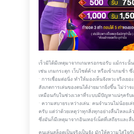
เร็วมิได้มีเหตุมาจากเกมหรอกขอรับ แม้กระนั้
เช่น เกมกระตุก เว็บไซต์ค้าง หรือเข้าเกมช้า ซึ่ง
• การเชื่อมต่อนิ่ง ทำให้มองเห็นจังหวะจริงเยอะ
สังเกตการเล่นของตนได้ง่ายมากยิ่งขึ้น ไม่ว่า
เหมือนกับในช่วงเวลาที่ระบบมีปัญหาแน่ๆครับ
• ความสบายระหว่างเล่น: คนจำนวนไม่น้อยเล่
ครับ แต่ว่าด้วยเหตุว่าทุกสิ่งทุกอย่างลื่นไหลแ
ซึ่งมันก็มีเหตุมาจากอินเทอร์เน็ตที่เสถียรและล
คนเล่นสล็อตเป็นจริงเป็นจัง มักให้ความใส่ใจกับ