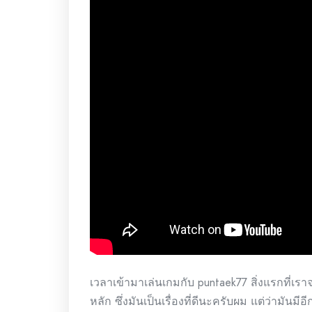
เวลาเข้ามาเล่นเกมกับ puntaek77 สิ่งแรกที่เรา
หลัก ซึ่งมันเป็นเรื่องที่ดีนะครับผม แต่ว่ามันมี