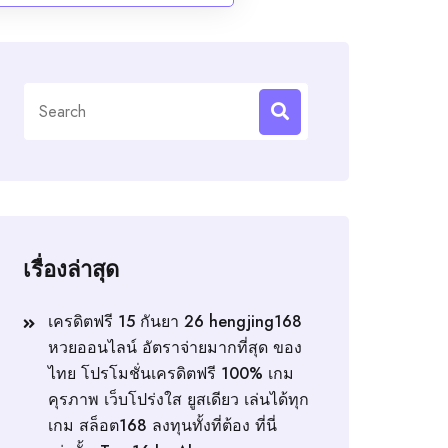
Search
for:
เรื่องล่าสุด
เครดิตฟรี 15 กันยา 26 hengjing168
หวยออนไลน์ อัตราจ่ายมากที่สุด ของ
ไทย โปรโมชั่นเครดิตฟรี 100% เกม
คุรภาพ เว็บโปร่งใส ยูสเดียว เล่นได้ทุก
เกม สล็อต168 ลงทุนทั้งที่ต้อง ที่นี่