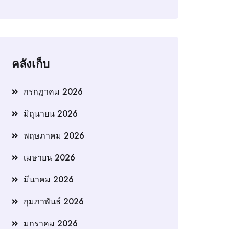
คลังเก็บ
กรกฎาคม 2026
มิถุนายน 2026
พฤษภาคม 2026
เมษายน 2026
มีนาคม 2026
กุมภาพันธ์ 2026
มกราคม 2026