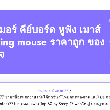
ร์ คีย์บอร์ด หูฟัง เมาส์
ing mouse ราคาถูก ของ
์จ
Home
/
ปั่นแตก77
/
7 รวมสล็อตแตกง่าย เล่นได้ทุกวัน มีโหมดทดลองเล่นและโปรเครด
ntaek77.fun ทดลองเล่น Top 80 by Sharyl 17 webใหญ่ กรกฎาคม