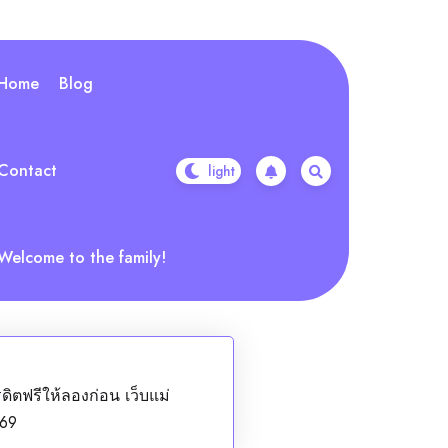
Home
Blog
Contact
Welcome to the family!
ิตฟรีให้ลองก่อน เว็บแม่
 69