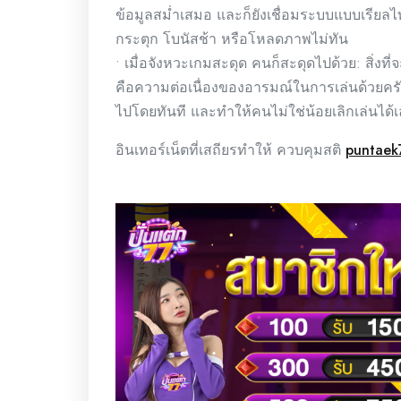
ข้อมูลสม่ำเสมอ และก็ยังเชื่อมระบบแบบเรียลไท
กระตุก โบนัสช้า หรือโหลดภาพไม่ทัน
• เมื่อจังหวะเกมสะดุด คนก็สะดุดไปด้วย: สิ่งที
คือความต่อเนื่องของอารมณ์ในการเล่นด้วยครับ
ไปโดยทันที และทำให้คนไม่ใช่น้อยเลิกเล่นได้
อินเทอร์เน็ตที่เสถียรทำให้ ควบคุมสติ
puntaek