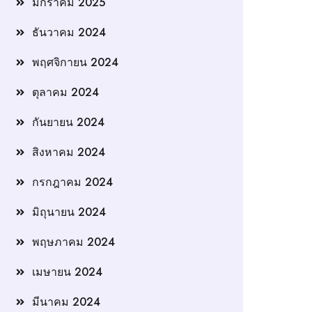
มกราคม 2025
ธันวาคม 2024
พฤศจิกายน 2024
ตุลาคม 2024
กันยายน 2024
สิงหาคม 2024
กรกฎาคม 2024
มิถุนายน 2024
พฤษภาคม 2024
เมษายน 2024
มีนาคม 2024