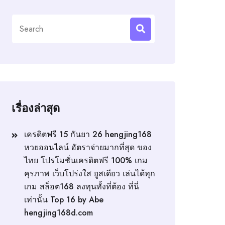
Search
for:
เรื่องล่าสุด
เครดิตฟรี 15 กันยา 26 hengjing168
หวยออนไลน์ อัตราจ่ายมากที่สุด ของ
ไทย โปรโมชั่นเครดิตฟรี 100% เกม
คุรภาพ เว็บโปร่งใส ยูสเดียว เล่นได้ทุก
เกม สล็อต168 ลงทุนทั้งที่ต้อง ที่นี่
เท่านั้น Top 16 by Abe
hengjing168d.com