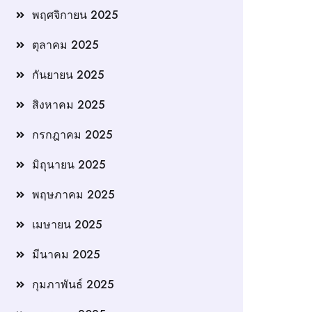
พฤศจิกายน 2025
ตุลาคม 2025
กันยายน 2025
สิงหาคม 2025
กรกฎาคม 2025
มิถุนายน 2025
พฤษภาคม 2025
เมษายน 2025
มีนาคม 2025
กุมภาพันธ์ 2025