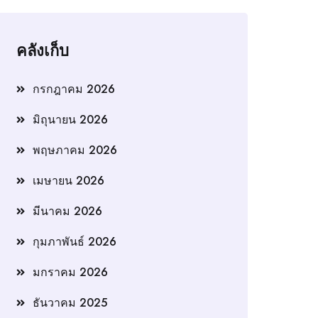
คลังเก็บ
กรกฎาคม 2026
มิถุนายน 2026
พฤษภาคม 2026
เมษายน 2026
มีนาคม 2026
กุมภาพันธ์ 2026
มกราคม 2026
ธันวาคม 2025