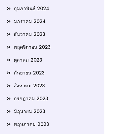
กุมภาพันธ์ 2024
มกราคม 2024
ธันวาคม 2023
พฤศจิกายน 2023
ตุลาคม 2023
กันยายน 2023
สิงหาคม 2023
กรกฎาคม 2023
มิถุนายน 2023
พฤษภาคม 2023