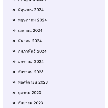
มิถุนายน 2024
พฤษภาคม 2024
เมษายน 2024
มีนาคม 2024
กุมภาพันธ์ 2024
มกราคม 2024
ธันวาคม 2023
พฤศจิกายน 2023
ตุลาคม 2023
กันยายน 2023