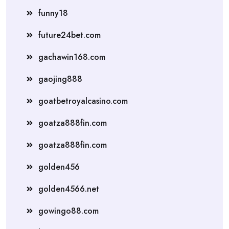
funny18
future24bet.com
gachawin168.com
gaojing888
goatbetroyalcasino.com
goatza888fin.com
goatza888fin.com
golden456
golden4566.net
gowingo88.com