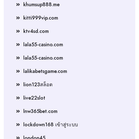
khumsup888.me
kitti999vip.com
ktv4sd.com
lala55-casino.com
lala55-casino.com
lalikabetsgame.com
lion123สล็อต
live22slot
lnw365bet.com
lockdown168 เข้าสู่ระบบ
london45