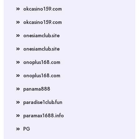
okcasino159.com
okcasino159.com
onesiamclub.site
onesiamclub.site
onoplus168.com
onoplus168.com
panama888
paradise1club.fun
paramax1688.info
PG