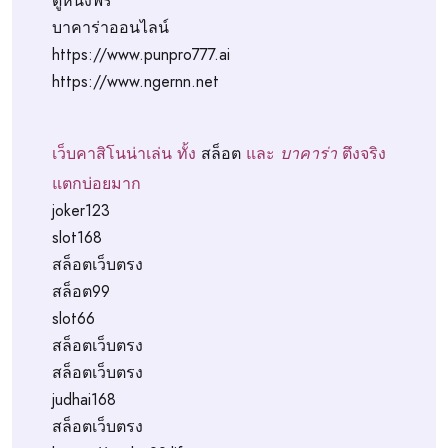
ดูหนังฟรี
บาคาร่าออนไลน์
https://www.punpro777.ai
https://www.ngernn.net
เว็บคาสิโนน่าเล่น ทั้ง
สล็อต
และ
บาคาร่า
ตึงจริง
แตกบ่อยมาก
joker123
slot168
สล็อตเว็บตรง
สล็อต99
slot66
สล็อตเว็บตรง
สล็อตเว็บตรง
judhai168
สล็อตเว็บตรง