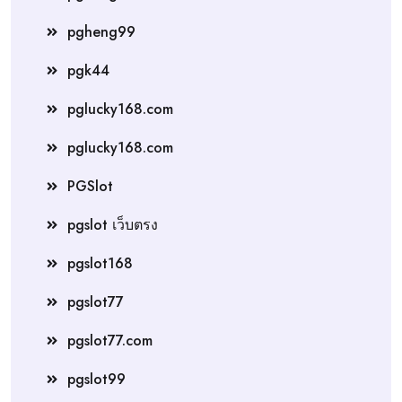
pgheng99
pgk44
pglucky168.com
pglucky168.com
PGSlot
pgslot เว็บตรง
pgslot168
pgslot77
pgslot77.com
pgslot99