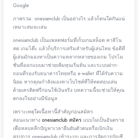
Google
ภาพรวม: onesiamclub เป็นอย่างไร แล้วก็คนใดกันแน่
เหมาะสมจะเล่น
onesiamclub เป็นแพลตฟอร์มที่เก็บเกมสล็อต คาสิโน
สด เกมโต๊ะ แล้วก็บริการเสริมสำหรับผู้เล่นไทย ข้อดีที่
ผู้เล่นมักมองหาเป็นความหลากหลายของเกม โปรโม
ชั่นที่ออกแบบมาช่วยเพิ่มทุนเริ่มต้น และระบบฝาก-
ถอนที่รองรับธนาคารไทยหรือ e-wallet ที่ได้รับความ
นิยม หากคุณกำลังมองหาเว็บไซต์ที่ให้ทดสอบเล่น
ด้วยเครดิตฟรีก่อนใช้เงินจริง บทความนี้จะช่วยให้คุณ
ตกลงใจอย่างมีข้อมูล
เพราะเหตุใดเนื้อหานี้สำคัญก่อนสมัคร
สอนแนวทาง
onesiamclub สมัคร
แบบไม่เป็นอันตราย
เพื่อหลบหลีกปัญหาเวลายืนยันตัวตนหรือเบิกเงิน
สรุปการ onesiamclub เข้าระบบ และการจัดการบัญชี