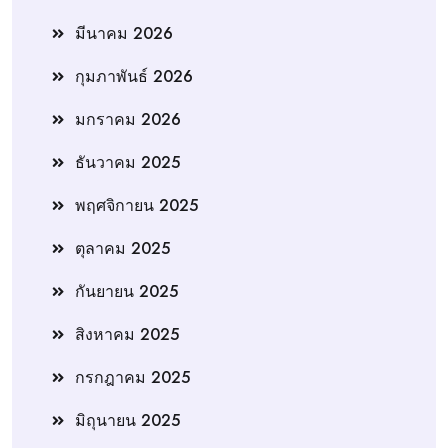
มีนาคม 2026
กุมภาพันธ์ 2026
มกราคม 2026
ธันวาคม 2025
พฤศจิกายน 2025
ตุลาคม 2025
กันยายน 2025
สิงหาคม 2025
กรกฎาคม 2025
มิถุนายน 2025