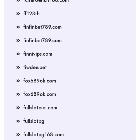
fcharoenkit168.com
ff123th
finfinbet789.com
finfinbet789.com
finnivips.com
fiwdee.bet
fox689ok.com
fox689ok.com
fullsloteiei.com
fullslotpg
fullslotpg168.com