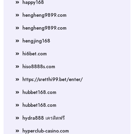
happy168
hengheng9899.com
hengheng9899.com
hengjing168
hi6bet.com
hiso8888s.com
https://sretthi99.bet/enter/
hubbet168.com
hubbet168.com
hydra888 เครดิตฟรี
hyperclub-casino.com