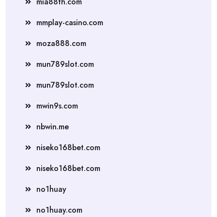
mia88th.com
mmplay-casino.com
moza888.com
mun789slot.com
mun789slot.com
mwin9s.com
nbwin.me
niseko168bet.com
niseko168bet.com
no1huay
no1huay.com