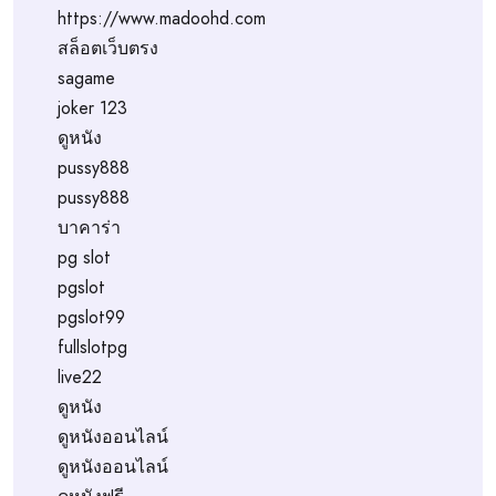
https://www.madoohd.com
สล็อตเว็บตรง
sagame
joker 123
ดูหนัง
pussy888
pussy888
บาคาร่า
pg slot
pgslot
pgslot99
fullslotpg
live22
ดูหนัง
ดูหนังออนไลน์
ดูหนังออนไลน์