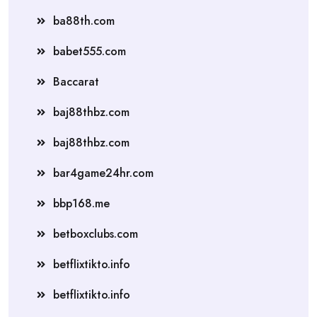
ba88th.com
babet555.com
Baccarat
baj88thbz.com
baj88thbz.com
bar4game24hr.com
bbp168.me
betboxclubs.com
betflixtikto.info
betflixtikto.info