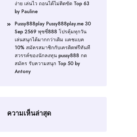
ง่าย เล่นไว ถอนได้ไม่ติดขัด Top 63
by Pauline
Pussy888play Pussy888play.me 30
Sep 2569 พุซซี่888 โปรคุ้มทุกวัน
เล่นสนุกได้มากกว่าเดิม แคชแบค
10% สมัครสมาชิกกับเครดิตฟรีทันที
สวรรค์ของนักลงทุน pussy888 กด
สมัคร รับความสนุก Top 50 by
Antony
ความเห็นล่าสุด