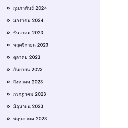
กุมภาพันธ์ 2024
มกราคม 2024
ธันวาคม 2023
พฤศจิกายน 2023
ตุลาคม 2023
กันยายน 2023
สิงหาคม 2023
กรกฎาคม 2023
มิถุนายน 2023
พฤษภาคม 2023