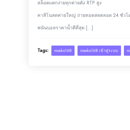
สล็อตแตกง่ายทุกค่ายดัง RTP สูง
คาสิโนสดค่ายใหญ่ ถ่ายทอดสดตลอด 24 ชั่วโ
พนันบอลราคาน้ำดีที่สุด [...]
Tags:
niseko168
niseko168 เข้าสู่ระบบ
n