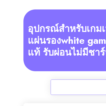
Skip
to
content
อุปกรณ์สำหรับเกมเมอ
แผ่นรองwhite gam
แท้ รับผ่อนไม่มีชาร