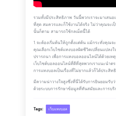
รวมทั้งมีประสิทธิภาพ วันนี้พวกเราจะมาเสนอแ
ที่สุด สมควรและก็ใช้งานได้จริง ไม่ว่าคุณจ
นั้นก็ตาม สามารถใช้กลเม็ดนี้ได้
1.จะต้องเริ่มต้นให้ถูกตั้งแต่ต้น แม้กระทั่งค
คุณเลือกเว็บไซต์แทงบอลผิดชีวิตเปลี่ยนแปลงใ
ปรารถนา เพื่อการแทงบอลออนไลน์ได้ด้วยเหตุน
เว็บไซต์บอลออนไลน์ที่ดีที่สุดพวกเราแนะนำตรงนี้
การแทงบอลเป็นเรื่องที่ไม่ยากแล้วก็ได้ประสิท
มีความน่าวางใจสูงซึ่งที่นี่ได้รับการยินยอม
ด้วยระบบการรักษาข้อมูลที่ทันสมัยและการบริกา
Tags:
เว็บแทงบอล