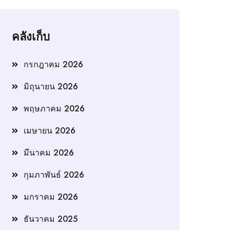
คลังเก็บ
กรกฎาคม 2026
มิถุนายน 2026
พฤษภาคม 2026
เมษายน 2026
มีนาคม 2026
กุมภาพันธ์ 2026
มกราคม 2026
ธันวาคม 2025