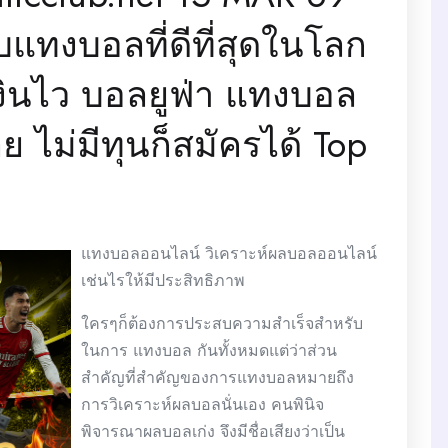
แทงบอลที่ดีที่สุดในโลก
งินไว บอลยูฟ่า แทงบอล
ไม่มีทุนก็สมัครได้ Top
แทงบอลออนไลน์ วิเคราะห์ผลบอลออนไลน์
เช่นไรให้มีประสิทธิภาพ
ใครๆก็ต้องการประสบความสำเร็จสำหรับ
ในการ แทงบอล กันทั้งหมดแต่ว่าส่วน
สำคัญที่สำคัญของการแทงบอลหมายถึง
การวิเคราะห์ผลบอลนั่นเอง คนพินิจ
พิจารณาผลบอลเก่ง จึงมีชื่อเสียงว่าเป็น