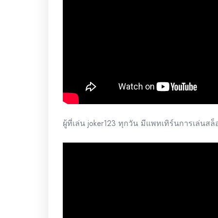
ผู้ที่เล่น joker123 ทุกวัน มีแพทเทิร์นการเล่นสล