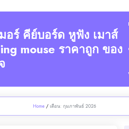
ร์ คีย์บอร์ด หูฟัง เมาส์
ing mouse ราคาถูก ของ
์จ
Home
/
เดือน:
กุมภาพันธ์ 2026