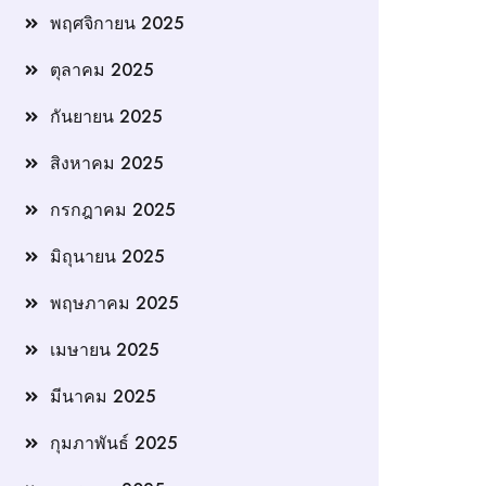
พฤศจิกายน 2025
ตุลาคม 2025
กันยายน 2025
สิงหาคม 2025
กรกฎาคม 2025
มิถุนายน 2025
พฤษภาคม 2025
เมษายน 2025
มีนาคม 2025
กุมภาพันธ์ 2025