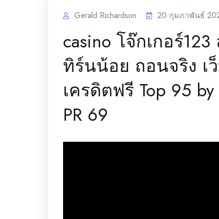
Gerald Richardson
20 กุมภาพันธ์ 20
casino โจ๊กเกอร์123
ทิร์นน้อย ถอนจริง เว
เครดิตฟรี Top 95 by
PR 69