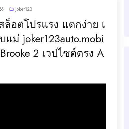
26
Joker123
 สล็อตโปรแรง แตกง่าย เ
็บแม่ joker123auto.mobi
 Brooke 2 เวปไซต์ตรง A