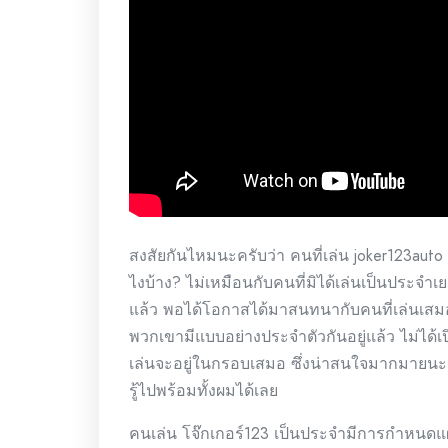
สงสัยกันไหมนะครับว่า คนที่เล่น joker123auto
ไงบ้าง? ไม่เหมือนกับคนที่มิได้เล่นเป็นประจำเยอะ
แล้ว พอได้โอกาสได้มาสนทนากับคนที่เล่นเสมอ
พวกเขามีแบบอย่างประจำตัวกันอยู่แล้ว ไม่ได
เล่นจะอยู่ในกรอบเสมอ ซึ่งน่าสนใจมากมายนะคร
รู้ไปพร้อมทั้งผมได้เลย
คนเล่น โจ๊กเกอร์123 เป็นประจำมีการกำหนดแ