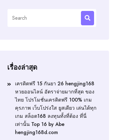
Search
for:
เรื่องล่าสุด
เครดิตฟรี 15 กันยา 26 hengjing168
หวยออนไลน์ อัตราจ่ายมากที่สุด ของ
ไทย โปรโมชั่นเครดิตฟรี 100% เกม
คุรภาพ เว็บโปร่งใส ยูสเดียว เล่นได้ทุก
เกม สล็อต168 ลงทุนทั้งที่ต้อง ที่นี่
เท่านั้น Top 16 by Abe
hengjing168d.com