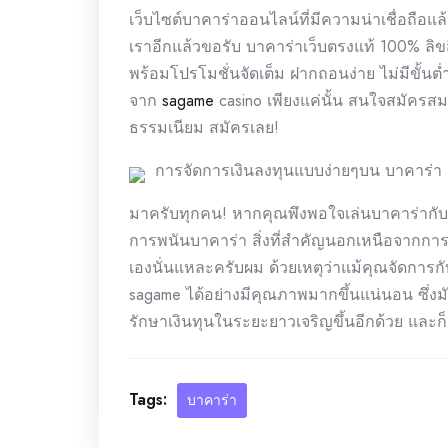
เว็บไซต์บาคาร่าออนไลน์ที่มีความน่าเชื่อถือแ
เราอีกแล้วขอรับ บาคาร่าเว็บตรงแท้ 100% ลิขส
พร้อมโปรโมชั่นจัดเต็ม ฝากถอนง่าย ไม่มีขั้นต่
จาก
sagame
casino เพียงแค่นั้น สนใจสมัครสม
ธรรมเนียม สมัครเลย!
การจัดการเงินลงทุนแบบง่ายๆบน บาคาร่า เว
มาครับทุกคน! หากคุณพึงพอใจเล่นบาคาร่ากับ
การพนันบาคาร่า สิ่งที่สำคัญนอกเหนือจากกา
เองนั่นแหละครับผม ด้วยเหตุว่าแม้คุณจัดการ
sagame ได้อย่างมีคุณภาพมากขึ้นแน่นอน ซึ่งม
รักษาเงินทุนในระยะยาวเจริญขึ้นอีกด้วย และก็นี
Tags:
บาคาร่า