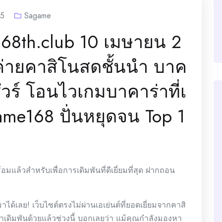
25
Sagame
68th.club 10 เมษายน 2
ค่ายคาสิโนสดชั้นนำ บาค
ัวร์ โอนไวเกมบาคาร่าที่เ
me168 ปั่นหยุดจน Top 1
มแล้วสำหรับเพื่อการเดิมพันที่ดีเยี่ยมที่สุด ฝากถอน
ด้เลย! เว็บไซต์ตรงไม่ผ่านเอเย่นต์ที่ยอดเยี่ยมจากคาสิ
เดิมพันด้วยแล้วช่วงนี้ บอกเลยว่า แม้คุณกำลังมองหา