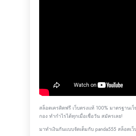
สล็อตเครดิตฟรี เว็บตรงแท้ 100% มาตรฐานเ
กอง ทำกำไรได้ทุกเมื่อเชื่อวัน สมัครเลย!
มาทำเงินกันแบบจัดเต็มกับ panda555 สล็อตเว็บ