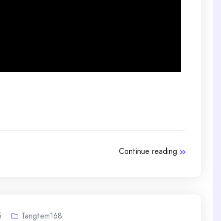
Continue reading
5
Tangtem168