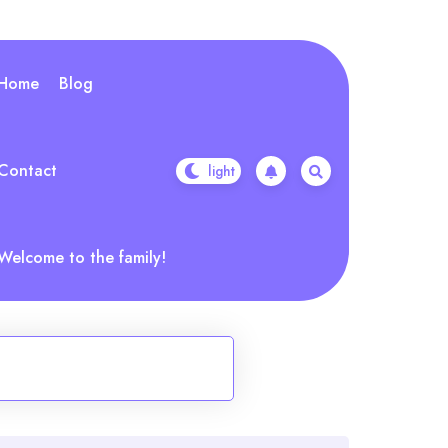
Home
Blog
Contact
Welcome to the family!