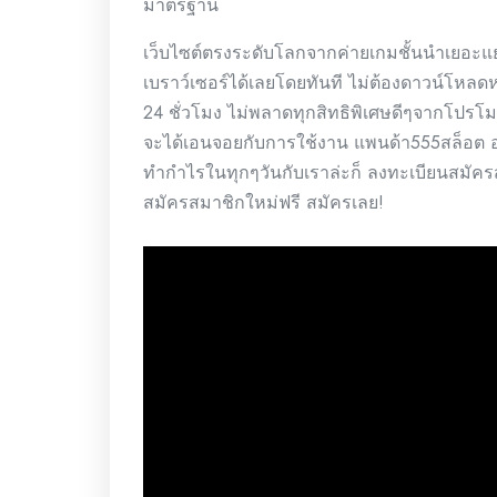
มาตรฐาน
เว็บไซต์ตรงระดับโลกจากค่ายเกมชั้นนำเยอะแยะ
เบราว์เซอร์ได้เลยโดยทันที ไม่ต้องดาวน์โหลดห
24 ชั่วโมง ไม่พลาดทุกสิทธิพิเศษดีๆจากโปรโม
จะได้เอนจอยกับการใช้งาน แพนด้า555สล็อต 
ทำกำไรในทุกๆวันกับเราล่ะก็ ลงทะเบียนสมัคร
สมัครสมาชิกใหม่ฟรี สมัครเลย!