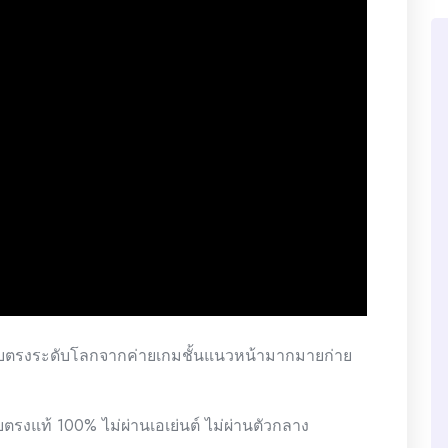
ว็บตรงระดับโลกจากค่ายเกมชั้นแนวหน้ามากมายก่าย
ตรงแท้ 100% ไม่ผ่านเอเย่นต์ ไม่ผ่านตัวกลาง