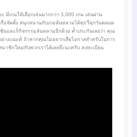
 มีเกมให้เลือกเล่นมากกว่า 3,000 เกม เล่นผ่าน
รือจัดตั้ง สนุกสนานกับเกมล้นหลามได้ทุกวี่ทุกวันตลอด
ชั่นและก็กิจกรรมล้นหลามอีกด้วย ค้ำประกันเลยว่า คุณ
อย่างแน่แท้ ถ้าหากคุณไม่อยากเสียโอกาสสำหรับในการ
สมาชิกใหม่กับพวกเราได้เลยจ๊ะนะครับ ลงทะเบียน