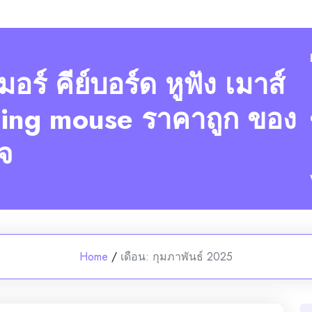
ร์ คีย์บอร์ด หูฟัง เมาส์
ing mouse ราคาถูก ของ
์จ
Home
/
เดือน:
กุมภาพันธ์ 2025