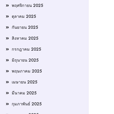
พฤศจิกายน 2025
ตุลาคม 2025
กันยายน 2025
สิงหาคม 2025
กรกฎาคม 2025
มิถุนายน 2025
พฤษภาคม 2025
เมษายน 2025
มีนาคม 2025
กุมภาพันธ์ 2025