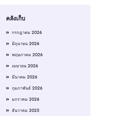
คลังเก็บ
กรกฎาคม 2026
มิถุนายน 2026
พฤษภาคม 2026
เมษายน 2026
มีนาคม 2026
กุมภาพันธ์ 2026
มกราคม 2026
ธันวาคม 2025