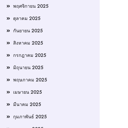
พฤศจิกายน 2025
ตุลาคม 2025
กันยายน 2025
สิงหาคม 2025
กรกฎาคม 2025
มิถุนายน 2025
พฤษภาคม 2025
เมษายน 2025
มีนาคม 2025
กุมภาพันธ์ 2025