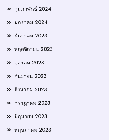
กุมภาพันธ์ 2024
มกราคม 2024
ธันวาคม 2023
พฤศจิกายน 2023
ตุลาคม 2023
กันยายน 2023
สิงหาคม 2023
กรกฎาคม 2023
มิถุนายน 2023
พฤษภาคม 2023