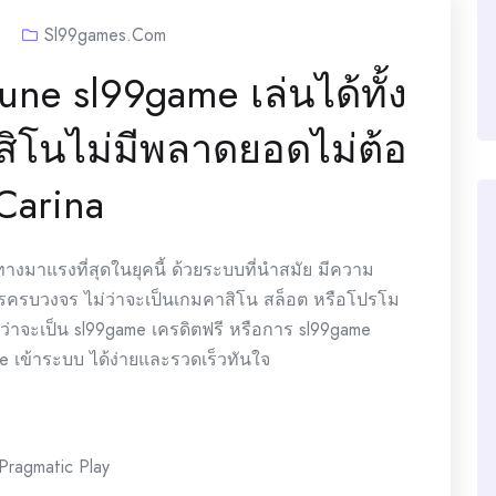
Sl99games.com
une sl99game เล่นได้ทั้ง
ิโนไม่มีพลาดยอดไม่ต้อ
Carina
ทางมาแรงที่สุดในยุคนี้ ด้วยระบบที่นำสมัย มีความ
ริการครบวงจร ไม่ว่าจะเป็นเกมคาสิโน สล็อต หรือโปรโม
 ไม่ว่าจะเป็น sl99game เครดิตฟรี หรือการ sl99game
ame เข้าระบบ ได้ง่ายและรวดเร็วทันใจ
Pragmatic Play