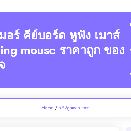
ร์ คีย์บอร์ด หูฟัง เมาส์
ing mouse ราคาถูก ของ
์จ
Home
/
sl99games.com