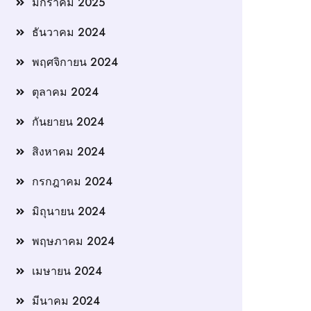
มกราคม 2025
ธันวาคม 2024
พฤศจิกายน 2024
ตุลาคม 2024
กันยายน 2024
สิงหาคม 2024
กรกฎาคม 2024
มิถุนายน 2024
พฤษภาคม 2024
เมษายน 2024
มีนาคม 2024