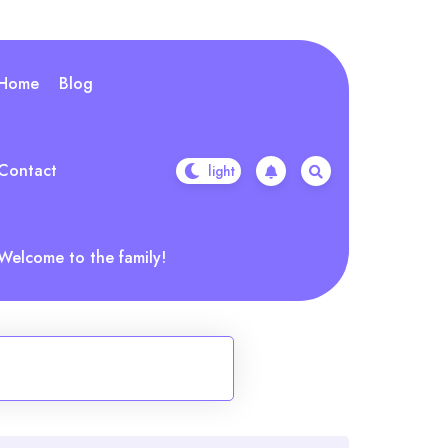
Home
Blog
Contact
Welcome to the family!