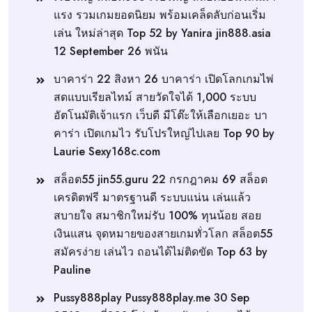
แรง รวมเกมยอดนิยม พร้อมเคล็ดลับก่อนเริ่ม
เล่น ใหม่ล่าสุด Top 52 by Yanira jin888.asia
12 September 26 พนัน
บาคาร่า 22 สิงหา 26 บาคาร่า เปิดโลกเกมไพ่
สดแบบเรียลไทม์ สายวัดใจได้ 1,000 ระบบ
อัตโนมัติเจ้าแรก เว็บดี มีโต๊ะให้เลือกเยอะ บา
คาร่า เปิดเกมไว รับโปรใหญ่ไปเลย Top 90 by
Laurie Sexy168c.com
สล็อต55 jin55.guru 22 กรกฎาคม 69 สล็อต
เครดิตฟรี มาตรฐานดี ระบบแน่น เล่นแล้ว
สบายใจ สมาชิกใหม่รับ 100% ทุนน้อย สอย
เงินแสน จุดหมายของสายเกมทั่วโลก สล็อต55
สมัครง่าย เล่นไว ถอนได้ไม่ติดขัด Top 63 by
Pauline
Pussy888play Pussy888play.me 30 Sep