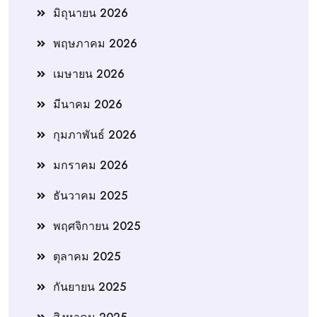
มิถุนายน 2026
พฤษภาคม 2026
เมษายน 2026
มีนาคม 2026
กุมภาพันธ์ 2026
มกราคม 2026
ธันวาคม 2025
พฤศจิกายน 2025
ตุลาคม 2025
กันยายน 2025