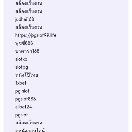
สล็อตเว็บตรง
สล็อตเว็บตรง
judhai168
สล็อตเว็บตรง
https://pgslot99.life
พุซซี่888
บาคาร่า168
slotxo
slotpg
หนังโป๊ไทย
1xbet
pg slot
pgslot888
allbet24
pgslot
สล็อตเว็บตรง
ดูหนังออนไลน์