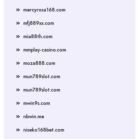
mercyrosa168.com
mfj889xx.com
mia88th.com
mmplay-casino.com
moza888.com
mun789slot.com
mun789slot.com
mwin9s.com
nbwin.me
niseko168bet.com