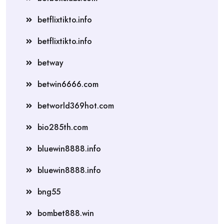
betflixtikto.info
betflixtikto.info
betway
betwin6666.com
betworld369hot.com
bio285th.com
bluewin8888.info
bluewin8888.info
bng55
bombet888.win