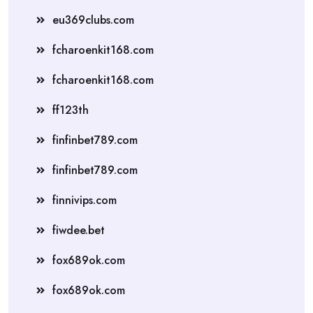
eu369clubs.com
fcharoenkit168.com
fcharoenkit168.com
ff123th
finfinbet789.com
finfinbet789.com
finnivips.com
fiwdee.bet
fox689ok.com
fox689ok.com