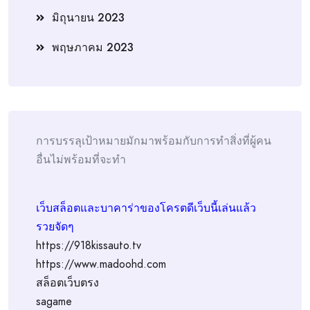
มิถุนายน 2023
พฤษภาคม 2023
การบรรลุเป้าหมายมักมาพร้อมกับการทำสิ่งที่ผู้คน
อื่นไม่พร้อมที่จะทำ
เว็บสล็อตและบาคาร่าของโครตดีเว็บนี้เล่นแล้ว
รวยจัดๆ
https://918kissauto.tv
https://www.madoohd.com
สล็อตเว็บตรง
sagame