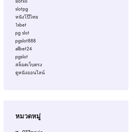
slotxo
slotpg
หนังโป๊ไทย
1xbet
pg slot
pgslot888
allbet24
pgslot
สล็อตเว็บตรง
ดูหนังออนไลน์
หมวดหมู่