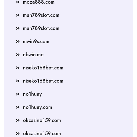
moza888.com
mun789slot.com
mun789slot.com
mwin9s.com
nbwin.me
niseko168bet.com
niseko168bet.com
no1huay
no1huay.com
okcasino159.com
okcasino159.com