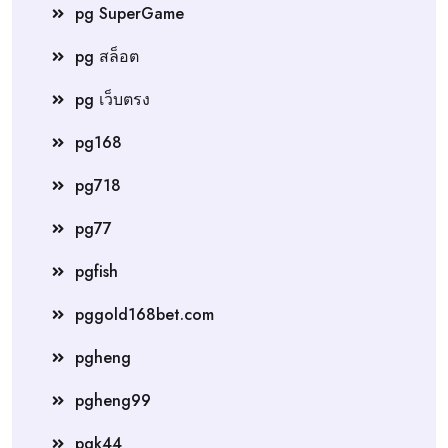
pg SuperGame
pg สล็อต
pg เว็บตรง
pg168
pg718
pg77
pgfish
pggold168bet.com
pgheng
pgheng99
pgk44