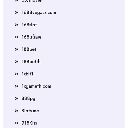
037movie
1688vegasx.com
168slot
168สล็อต
188bet
188betth
1xbit1
1xgameth.com
888pg
8lots.me
918Kiss