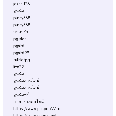
joker 123
ดูหนัง
pussy888
pussy888
บาคาร่า
pg slot
pgslot
pgslot99
fullslotpg
live22
ดูหนัง
ดูหนังออนไลน์
ดูหนังออนไลน์
ดูหนังฟรี
บาคาร่าออนไลน์
https://www.punpro777.ai
https://www.ngernn.net