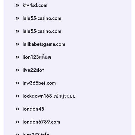
ktv4sd.com
lala55-casino.com
lala55-casino.com
lalikabetsgame.com
lion123สล็อต
live22slot
lnw365bet.com
lockdown168 เข้าสู่ระบบ
london45
london6789.com
luca333.info