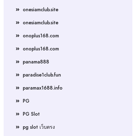
onesiamclub.site
onesiamclub.site
onoplus168.com
onoplus168.com
panama888
paradise1club.fun
paramax1688.info
PG
PG Slot
pg slot เว็บตรง