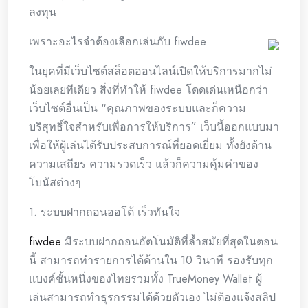
ลงทุน
เพราะอะไรจำต้องเลือกเล่นกับ fiwdee
ในยุคที่มีเว็บไซต์สล็อตออนไลน์เปิดให้บริการมากไม่
น้อยเลยทีเดียว สิ่งที่ทำให้ fiwdee โดดเด่นเหนือกว่า
เว็บไซต์อื่นเป็น “คุณภาพของระบบและก็ความ
บริสุทธิ์ใจสำหรับเพื่อการให้บริการ” เว็บนี้ออกแบบมา
เพื่อให้ผู้เล่นได้รับประสบการณ์ที่ยอดเยี่ยม ทั้งยังด้าน
ความเสถียร ความรวดเร็ว แล้วก็ความคุ้มค่าของ
โบนัสต่างๆ
1. ระบบฝากถอนออโต้ เร็วทันใจ
fiwdee
มีระบบฝากถอนอัตโนมัติที่ล้ำสมัยที่สุดในตอน
นี้ สามารถทำรายการได้ด้านใน 10 วินาที รองรับทุก
แบงค์ชั้นหนึ่งของไทยรวมทั้ง TrueMoney Wallet ผู้
เล่นสามารถทำธุรกรรมได้ด้วยตัวเอง ไม่ต้องแจ้งสลิป