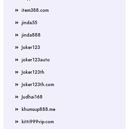
item388.com
jinda55
jinda888
Joker123
joker123auto
Joker123th
Joker123th.com
Judhai168
khumsup888.me
kitti999vip.com