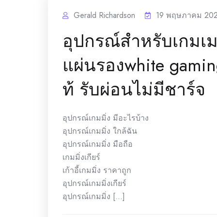
Gerald Richardson
19 พฤษภาคม 20
อุปกรณ์สำหรับเกมเมอร
แผ่นรองwhite gami
ท้ รับผ่อนไม่มีชาร์จ
อุปกรณ์เกมมิ่ง มีอะไรบ้าง
อุปกรณ์เกมมิ่ง ใกล้ฉัน
อุปกรณ์เกมมิ่ง มือถือ
เกมมิ่งเกียร์
เก้าอี้เกมมิ่ง ราคาถูก
อุปกรณ์เกมมิ่งเกียร์
อุปกรณ์เกมมิ่ง [...]