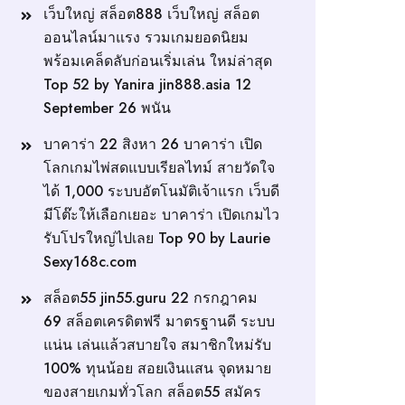
เว็บใหญ่ สล็อต888 เว็บใหญ่ สล็อต
ออนไลน์มาแรง รวมเกมยอดนิยม
พร้อมเคล็ดลับก่อนเริ่มเล่น ใหม่ล่าสุด
Top 52 by Yanira jin888.asia 12
September 26 พนัน
บาคาร่า 22 สิงหา 26 บาคาร่า เปิด
โลกเกมไพ่สดแบบเรียลไทม์ สายวัดใจ
ได้ 1,000 ระบบอัตโนมัติเจ้าแรก เว็บดี
มีโต๊ะให้เลือกเยอะ บาคาร่า เปิดเกมไว
รับโปรใหญ่ไปเลย Top 90 by Laurie
Sexy168c.com
สล็อต55 jin55.guru 22 กรกฎาคม
69 สล็อตเครดิตฟรี มาตรฐานดี ระบบ
แน่น เล่นแล้วสบายใจ สมาชิกใหม่รับ
100% ทุนน้อย สอยเงินแสน จุดหมาย
ของสายเกมทั่วโลก สล็อต55 สมัคร