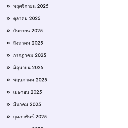
พฤศจิกายน 2025
ตุลาคม 2025
กันยายน 2025
สิงหาคม 2025
กรกฎาคม 2025
มิถุนายน 2025
พฤษภาคม 2025
เมษายน 2025
มีนาคม 2025
กุมภาพันธ์ 2025