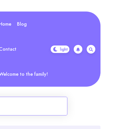
Home
Blog
Contact
Welcome to the family!