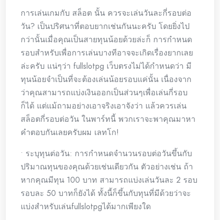
การเล่นเกมกับ สล็อต นั้น ควรจะเล่นวันละกี่รอบต่อ
วัน? เป็นปริศนาที่ตอบยากเช่นกันนะครับ โดยยิ่งไป
กว่านั้นเมื่อคุณเป็นสายทุนน้อยด้วยล่ะก็ การกำหนด
รอบสำหรับเพื่อการเล่นบางทีอาจจะเกิดเรื่องยากเลย
ล่ะครับ แน่ๆว่า fullslotpg เว็บตรงไม่ได้กำหนดว่า มี
ทุนน้อยจำเป็นที่จะต้องเล่นน้อยรอบแค่นั้น เนื่องจาก
ว่าคุณสามารถแบ่งเงินออกเป็นส่วนๆเพื่อเล่นกี่รอบ
ก็ได้ แต่แม้ถามอย่างเอาจริงเอาจังว่า แล้วควรเล่น
สล็อตกี่รอบต่อวัน ในพาร์ทนี้ พวกเราจะพาคุณมาหา
คำตอบกันเลยครับผม เลทโก!
• ระบุทุนต่อวัน: การกำหนดจำนวนรอบต่อวันขึ้นกับ
ปริมาณทุนของคุณด้วยเช่นเดียวกัน ตัวอย่างเช่น ถ้า
หากคุณมีทุน 100 บาท สามารถแบ่งเล่นวันละ 2 รอบ
รอบละ 50 บาทก็ยังได้ ทั้งนี้ก็ขึ้นกับทุนที่มีด้วยว่าจะ
แบ่งสำหรับเล่นfullslotpgได้มากเพียงใด