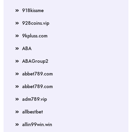
918kissme
928coins.vip
9kpluss.com
ABA
ABAGroup2
abbet789.com
abbet789.com
adm789.vip
allbestbet
allin99win.win