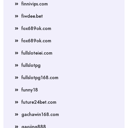
finnivips.com
fiwdee.bet
fox689ok.com
fox689ok.com
fullsloteiei.com
fullslotpg
fullslotpg168.com
funny18
future24bet.com
gachawin168.com
gaojing888