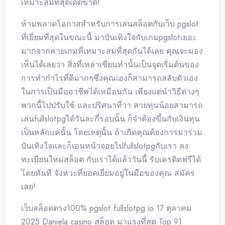
เหมาะสมที่สุดเด็ดขาด!
ห้ามพลาดโอกาสสำหรับการเล่นสล็อตกับเว็บ pgslot
ที่เยี่ยมที่สุดในขณะนี้ มาบันเทิงใจกับเกมpgslotเยอะ
มากจากค่ายเกมที่เหมาะสมที่สุดกันได้เลย คุณจะมอง
เห็นได้เลยว่า สิ่งที่เหล่าเซียนทำนั้นเป็นจุดเริ่มต้นของ
การทำกำไรที่ดีมากๆซึ่งคุณเองก็สามารถสลับตัวเอง
ในการเป็นมืออาชีพได้เหมือนกัน เพียงแต่นำวิธีต่างๆ
พวกนี้ไปปรับใช้ และปริศนาที่ว่า สายทุนน้อยสามารถ
เล่นfullslotpgได้วันละกี่รอบนั้น ก็จำต้องขึ้นกับเงินทุน
เป็นหลักแค่นั้น โดยเหตุนั้น ถ้าเกิดคุณต้องการมาร่วม
บันเทิงใจและก็เอนหน้าจอยไปfullslotpgกับเรา ลง
ทะเบียนใหม่สล็อต กับเราได้แล้ววันนี้ รับเครดิตฟรีได้
โดยทันที จังหวะที่ยอดเยี่ยมอยู่ในมือของคุณ สมัคร
เลย!
เว็บสล็อตตรง100% pgslot fullslotpg.io 17 ตุลาคม
2025 Daniela casino สล็อต มาแรงที่สุด Top 91