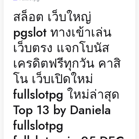
สล็อต เว็บใหญ่
pgslot ทางเข้าเล่น
เว็บตรง แจกโบนัส
เครดิตฟรีทุกวัน คาสิ
โน เว็บเปิดใหม่
fullslotpg ใหม่ล่าสุด
Top 13 by Daniela
fullslotpg