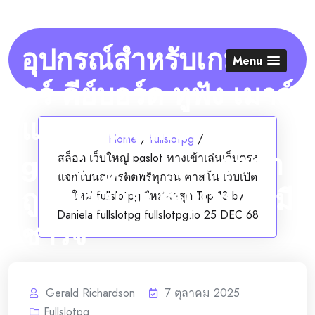
Skip
to
content
อุปกรณ์สำหรับเกมเม
Menu
อร์ คีย์บอร์ด หูฟัง เมาส์
แผ่นรองwhite
Home
/
fullslotpg
/
gaming mouse ราคา
สล็อต เว็บใหญ่ pgslot ทางเข้าเล่นเว็บตรง
แจกโบนัสเครดิตฟรีทุกวัน คาสิโน เว็บเปิด
ถูก ของแท้ รับผ่อนไม่มี
ใหม่ fullslotpg ใหม่ล่าสุด Top 13 by
Daniela fullslotpg fullslotpg.io 25 DEC 68
ชาร์จ
Gerald Richardson
7 ตุลาคม 2025
Fullslotpg