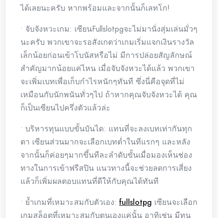
ได้เลยนะครับ หากพร้อมและจากนั้นก็เลทโก!
• จับจังหวะเกม: เซียนFullslotpgจะไม่มานั่งสุ่มเล่นมั่วๆ
นะครับ พวกเขาจะรอสังเกตว่าเกมเริ่มแจกเงินรางวัล
เล็กน้อยก่อนเข้าโบนัสหรือไม่ มีการปล่อยสัญลักษณ์
สำคัญมากน้อยแค่ไหน เมื่อจับจังหวะได้แล้ว พวกเขา
จะเพิ่มเบทเพื่อเก็บกำไรหนักๆทันที ซึ่งนี่คือจุดที่ไม่
เหมือนกับนักพนันทั่วๆไป ถ้าหากคุณจับจังหวะได้ คุณ
ก็เป็นเซียนไปครึ่งตัวแล้วล่ะ
• บริหารทุนแบบขั้นบันได: แทนที่จะลงเบทเท่ากันทุก
ตา เซียนส่วนมากจะเลือกเบทต่ำในทีแรกๆ และหลัง
จากนั้นก็ค่อยๆมากขึ้นทีละลำดับขั้นเมื่อมองเห็นช่อง
ทางในการเข้าฟรีสปิน แนวทางนี้จะช่วยลดการเสี่ยง
แล้วก็เพิ่มผลตอบแทนที่ดีให้กับคุณได้ทันที
• ย้ำเกมที่เหมาะสมกับตัวเอง:
fullslotpg
เซียนจะเลือก
เกมสล็อตที่เหมาะสมกับตนเองแค่นั้น อาทิเช่น มีทุน