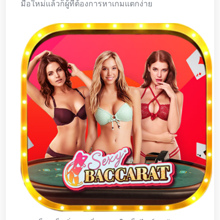
มือใหม่แล้วก็ผู้ที่ต้องการหาเกมแตกง่าย