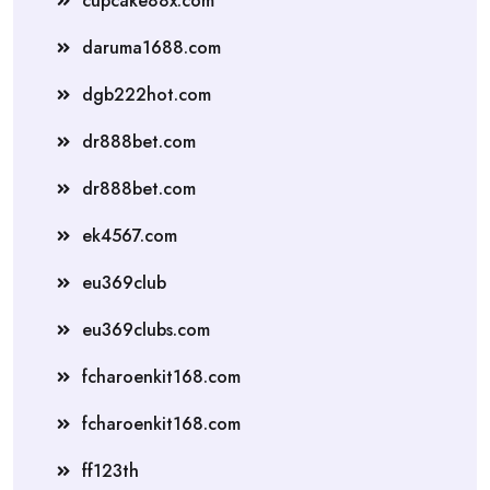
cupcake88x.com
daruma1688.com
dgb222hot.com
dr888bet.com
dr888bet.com
ek4567.com
eu369club
eu369clubs.com
fcharoenkit168.com
fcharoenkit168.com
ff123th