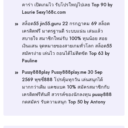
คาร่า เปิดเกมไว รับโปรใหญ่ไปเลย Top 90 by
Laurie Sexy168c.com
สล็อต55 jin55.guru 22 กรกฎาคม 69 สล็อต
เครดิตฟรี มาตรฐานดี ระบบแน่น เล่นแล้ว
สบายใจ สมาชิกใหม่รับ 100% ทุนน้อย สอย
เงินแสน จุดหมายของสายเกมทั่วโลก สล็อต55
สมัครง่าย เล่นไว ถอนได้ไม่ติดขัด Top 63 by
Pauline
Pussy888play Pussy888play.me 30 Sep
2569 พุซซี่888 โปรคุ้มทุกวัน เล่นสนุกได้
มากกว่าเดิม แคชแบค 10% สมัครสมาชิกกับ
เครดิตฟรีทันที สวรรค์ของนักลงทุน pussy888
กดสมัคร รับความสนุก Top 50 by Antony