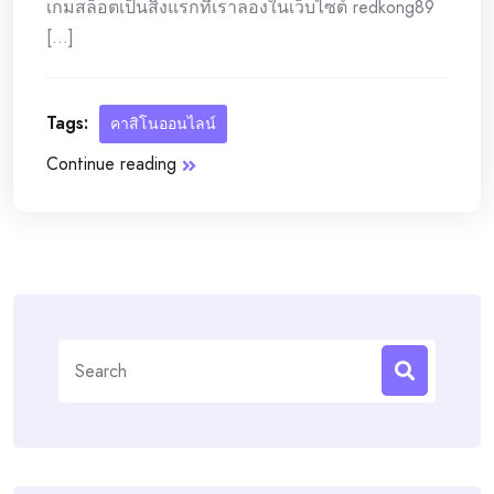
เกมสล็อตเป็นสิ่งแรกที่เราลองในเว็บไซต์ redkong89
[...]
Tags:
คาสิโนออนไลน์
Continue reading
Search
for: