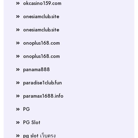
okcasino159.com
onesiamclub.site
onesiamclub.site
onoplus168.com
onoplus168.com
panama888
paradise1club.fun
paramax1688.info
PG
PG Slot
pg slot เว็บตรง