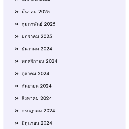
มีนาคม 2025
กุมภาพันธ์ 2025
มกราคม 2025
ธันวาคม 2024
พฤศจิกายน 2024
ตุลาคม 2024
กันยายน 2024
สิงหาคม 2024
กรกฎาคม 2024
มิถุนายน 2024