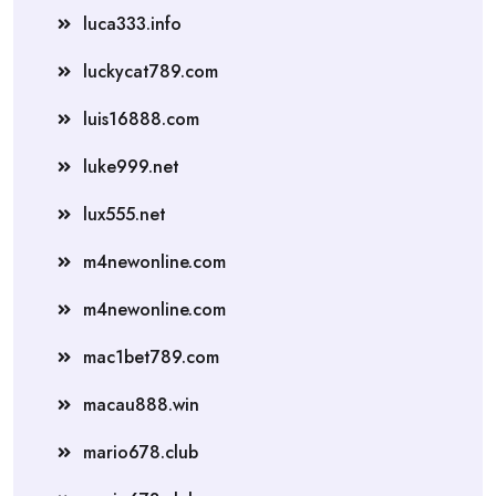
luca333.info
luckycat789.com
luis16888.com
luke999.net
lux555.net
m4newonline.com
m4newonline.com
mac1bet789.com
macau888.win
mario678.club