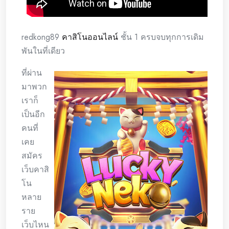
redkong89
คาสิโนออนไลน์
ชั้น 1 ครบจบทุกการเดิม
พันในที่เดียว
ที่ผ่าน
มาพวก
เราก็
เป็นอีก
คนที่
เคย
สมัคร
เว็บคาสิ
โน
หลาย
ราย
เว็บไหน