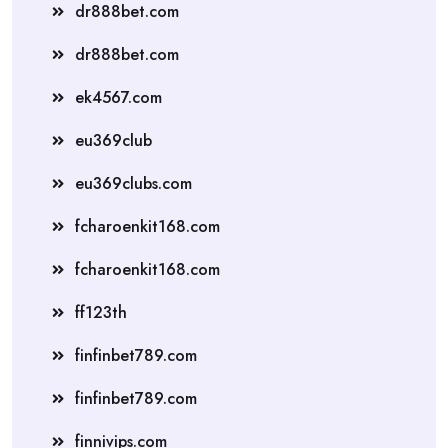
dr888bet.com
dr888bet.com
ek4567.com
eu369club
eu369clubs.com
fcharoenkit168.com
fcharoenkit168.com
ff123th
finfinbet789.com
finfinbet789.com
finnivips.com