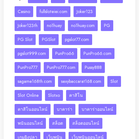
Casino
fullsloteiei.com
Joker123
Joker123th
no1huay
no1huay.com
PG
PG Slot
PGSlot
pgslot77.com
pgslot999.com
PunPro66
PunPro66.com
PunPro777
PunPro777.com
Pussy888
sagame168th.com
sexybaccarat168.com
Slot
Slot Online
Slotxo
คาสิโน
คาสิโนออนไลน์
บาคาร่า
บาคาร่าออนไลน์
พนันออนไลน์
สล็อต
สล็อตออนไลน์
เกมยิงปลา
เว็บพนัน
เว็บพนันออนไลน์