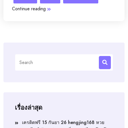
Continue reading
Search
for:
เรื่องล่าสุด
เครดิตฟรี 15 กันยา 26 hengjing168 หวย