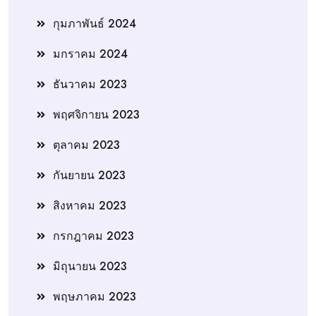
กุมภาพันธ์ 2024
มกราคม 2024
ธันวาคม 2023
พฤศจิกายน 2023
ตุลาคม 2023
กันยายน 2023
สิงหาคม 2023
กรกฎาคม 2023
มิถุนายน 2023
พฤษภาคม 2023