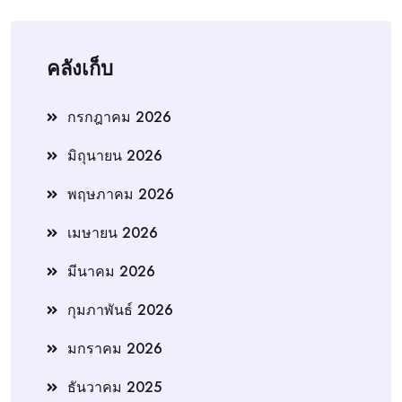
คลังเก็บ
กรกฎาคม 2026
มิถุนายน 2026
พฤษภาคม 2026
เมษายน 2026
มีนาคม 2026
กุมภาพันธ์ 2026
มกราคม 2026
ธันวาคม 2025