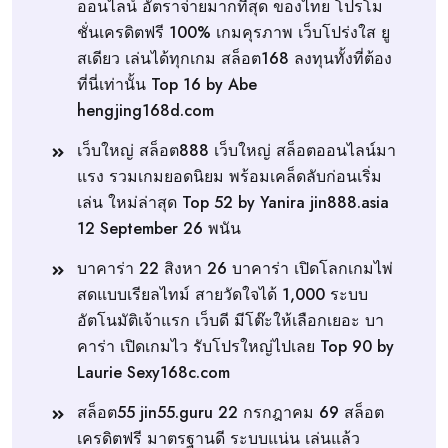
ออนไลน์ อัตราจ่ายมากที่สุด ของไทย โปรโม
ชั่นเครดิตฟรี 100% เกมคุรภาพ เว็บโปร่งใส ยู
สเดียว เล่นได้ทุกเกม สล็อต168 ลงทุนทั้งที่ต้อง
ที่นี่เท่านั้น Top 16 by Abe
hengjing168d.com
เว็บใหญ่ สล็อต888 เว็บใหญ่ สล็อตออนไลน์มา
แรง รวมเกมยอดนิยม พร้อมเคล็ดลับก่อนเริ่ม
เล่น ใหม่ล่าสุด Top 52 by Yanira jin888.asia
12 September 26 พนัน
บาคาร่า 22 สิงหา 26 บาคาร่า เปิดโลกเกมไพ่
สดแบบเรียลไทม์ สายวัดใจได้ 1,000 ระบบ
อัตโนมัติเจ้าแรก เว็บดี มีโต๊ะให้เลือกเยอะ บา
คาร่า เปิดเกมไว รับโปรใหญ่ไปเลย Top 90 by
Laurie Sexy168c.com
สล็อต55 jin55.guru 22 กรกฎาคม 69 สล็อต
เครดิตฟรี มาตรฐานดี ระบบแน่น เล่นแล้ว