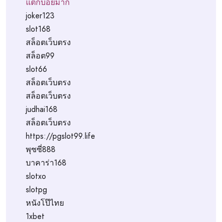
แตกบ่อยมาก
joker123
slot168
สล็อตเว็บตรง
สล็อต99
slot66
สล็อตเว็บตรง
สล็อตเว็บตรง
judhai168
สล็อตเว็บตรง
https://pgslot99.life
พุซซี่888
บาคาร่า168
slotxo
slotpg
หนังโป๊ไทย
1xbet