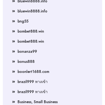
bluewin8888.info
bluewin8888.info
bng55
bombet888.win
bombet888.win
bonanza99
bonus888
boonlert1688.com
brazil999 ทางเข้า
brazil999 ทางเข้า
Business, Small Business