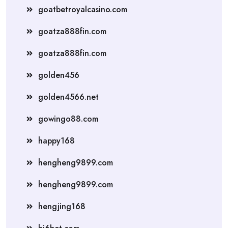
goatbetroyalcasino.com
goatza888fin.com
goatza888fin.com
golden456
golden4566.net
gowingo88.com
happy168
hengheng9899.com
hengheng9899.com
hengjing168