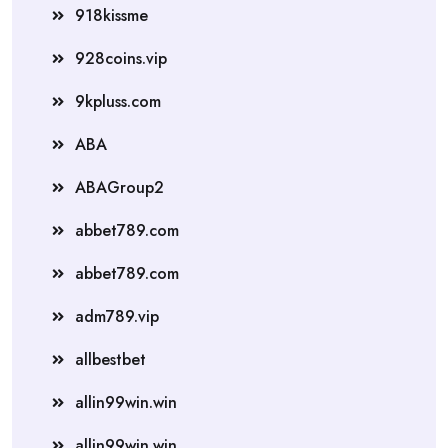
918kissme
928coins.vip
9kpluss.com
ABA
ABAGroup2
abbet789.com
abbet789.com
adm789.vip
allbestbet
allin99win.win
allin99win.win