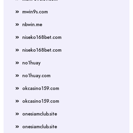
mwin9s.com
nbwin.me
niseko168bet.com
niseko168bet.com
no1huay
no1huay.com
okcasino159.com
okcasino159.com
onesiamclub.site
onesiamclub.site