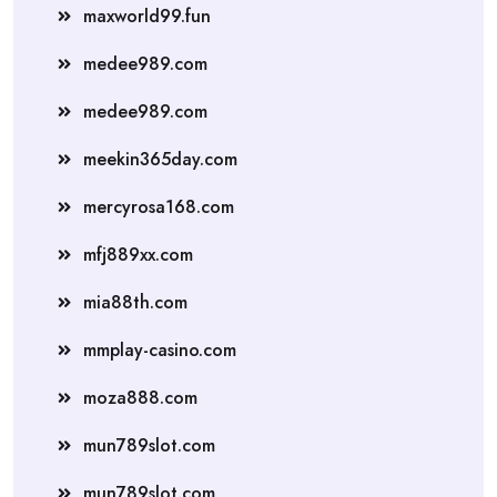
maxworld99.fun
medee989.com
medee989.com
meekin365day.com
mercyrosa168.com
mfj889xx.com
mia88th.com
mmplay-casino.com
moza888.com
mun789slot.com
mun789slot.com