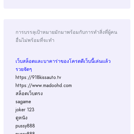
การบรรลุเป้าหมายมักมาพร้อมกับการทำสิ่งที่ผู้คน
อื่นไม่พร้อมที่จะทำ
เว็บสล็อตและบาคาร่าของโครตดีเว็บนี้เล่นแล้ว
รวยจัดๆ
https://918kissauto.tv
https://www.madoohd.com
สล็อตเว็บตรง
sagame
joker 123
ดูหนัง
pussy888
pussy888