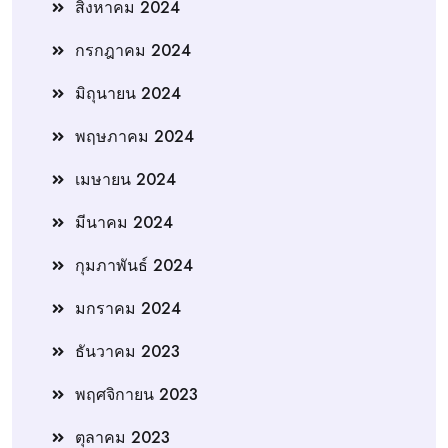
สิงหาคม 2024
กรกฎาคม 2024
มิถุนายน 2024
พฤษภาคม 2024
เมษายน 2024
มีนาคม 2024
กุมภาพันธ์ 2024
มกราคม 2024
ธันวาคม 2023
พฤศจิกายน 2023
ตุลาคม 2023