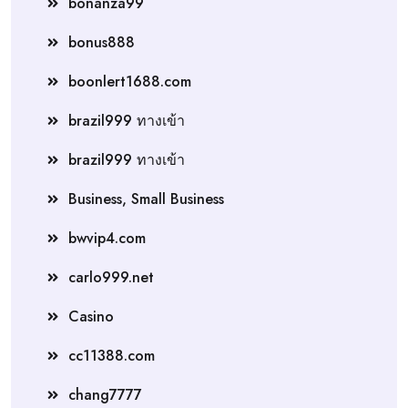
bonanza99
bonus888
boonlert1688.com
brazil999 ทางเข้า
brazil999 ทางเข้า
Business, Small Business
bwvip4.com
carlo999.net
Casino
cc11388.com
chang7777