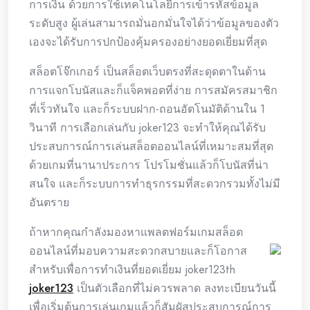
การเงิน ด้วยการใช้เทคโนโลยีการเข้ารหัสข้อมูล
ระดับสูง ผู้เล่นสามารถมั่นอกมั่นใจได้ว่าข้อมูลของตัว
เองจะได้รับการปกป้องคุ้มครองอย่างยอดเยี่ยมที่สุด
สล็อตโจ๊กเกอร์ เป็นสล็อตเว็บตรงที่สะดุดตาในด้าน
การแจกโบนัสและก็แจ็คพอตที่ง่าย การสมัครสมาชิก
ที่เร็วทันใจ และก็ระบบฝาก-ถอนอัตโนมัติด้านใน 1
วินาที การเลือกเล่นกับ joker123 จะทำให้คุณได้รับ
ประสบการณ์การเล่นสล็อตออนไลน์ที่เหมาะสมที่สุด
ด้วยเกมที่นานาประการ โปรโมชั่นแล้วก็โบนัสที่น่า
สนใจ และก็ระบบการทำธุรกรรมที่สะดวกรวมทั้งไม่มี
อันตราย
ถ้าหากคุณกำลังมองหาแพลตฟอร์มเกมสล็อต
ออนไลน์ที่มอบความสะดวกสบายและก็โอกาส
สำหรับเพื่อการทำเงินที่ยอดเยี่ยม joker123th
joker123
เป็นตัวเลือกที่ไม่ควรพลาด ลงทะเบียนวันนี้
เพื่อเริ่มต้นการเล่นเกมแล้วก็สัมผัสประสบการณ์การ