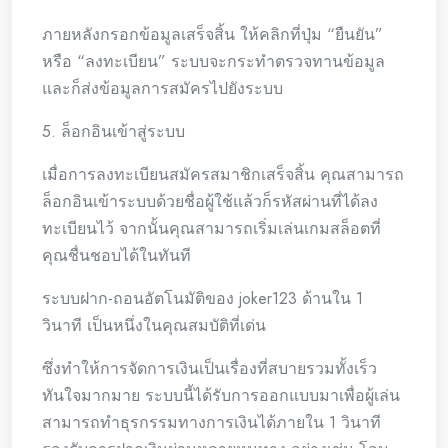
ภายหลังกรอกข้อมูลเสร็จสิ้น ให้คลิกที่ปุ่ม “ยืนยัน”
หรือ “ลงทะเบียน” ระบบจะกระทำตรวจทานข้อมูล
และก็ส่งข้อมูลการสมัครไปยังระบบ
5. ล็อกอินเข้าสู่ระบบ
เมื่อการลงทะเบียนสมัครสมาชิกเสร็จสิ้น คุณสามารถ
ล็อกอินเข้าระบบด้วยชื่อผู้ใช้แล้วก็รหัสผ่านที่ได้ลง
ทะเบียนไว้ จากนั้นคุณสามารถเริ่มเล่นเกมสล็อตที่
คุณชื่นชอบได้ในทันที
ระบบฝาก-ถอนอัตโนมัติของ joker123 ด้านใน 1
วินาที เป็นหนึ่งในคุณสมบัติที่เด่น
ซึ่งทำให้การจัดการเงินเป็นเรื่องที่สบายรวมทั้งเร็ว
ทันใจมากมาย ระบบนี้ได้รับการออกแบบมาเพื่อผู้เล่น
สามารถทำธุรกรรมทางการเงินได้ภายใน 1 วินาที