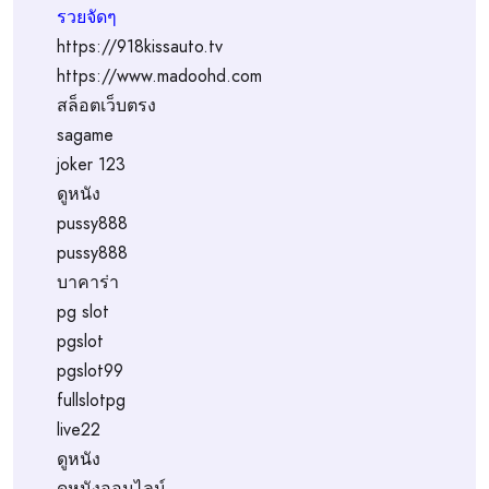
รวยจัดๆ
https://918kissauto.tv
https://www.madoohd.com
สล็อตเว็บตรง
sagame
joker 123
ดูหนัง
pussy888
pussy888
บาคาร่า
pg slot
pgslot
pgslot99
fullslotpg
live22
ดูหนัง
ดูหนังออนไลน์