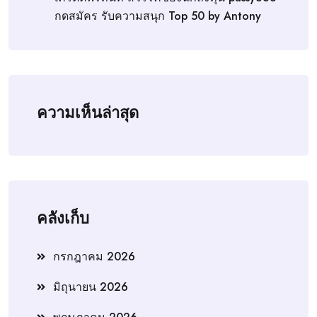
กดสมัคร รับความสนุก Top 50 by Antony
ความเห็นล่าสุด
คลังเก็บ
กรกฎาคม 2026
มิถุนายน 2026