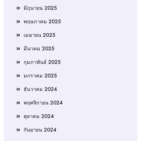
มิถุนายน 2025
พฤษภาคม 2025
เมษายน 2025
มีนาคม 2025
กุมภาพันธ์ 2025
มกราคม 2025
ธันวาคม 2024
พฤศจิกายน 2024
ตุลาคม 2024
กันยายน 2024