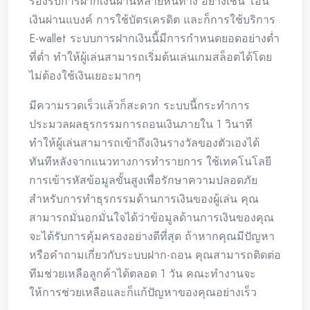
รองรับการฝากเงินผ่านหลายหนทาง อย่างเช่น โอน
เงินผ่านแบงค์ การใช้บัตรเครดิต และก็การใช้บริการ
E-wallet ระบบการฝากเงินนี้มีการกำหนดยอดอย่างต่ำ
ที่ต่ำ ทำให้ผู้เล่นสามารถเริ่มต้นเล่นเกมสล็อตได้โดย
ไม่ต้องใช้เงินเยอะมากๆ
มีความรวดเร็วแล้วก็สะดวก ระบบนี้กระทำการ
ประมวลผลธุรกรรมการถอนเงินภายใน 1 วินาที
ทำให้ผู้เล่นสามารถเข้าถึงเงินรางวัลของตัวเองได้
ทันทีหลังจากแนวทางการทำรายการ ใช้เทคโนโลยี
การเข้ารหัสข้อมูลขั้นสูงเพื่อรักษาความปลอดภัย
สำหรับการทำธุรกรรมด้านการเงินของผู้เล่น คุณ
สามารถมั่นอกมั่นใจได้ว่าข้อมูลด้านการเงินของคุณ
จะได้รับการคุ้มครองอย่างดีที่สุด ถ้าหากคุณมีปัญหา
หรือคำถามเกี่ยวกับระบบฝาก-ถอน คุณสามารถติดต่อ
ทีมช่วยเหลือลูกค้าได้ตลอด 1 วัน คณะทำงานจะ
ให้การช่วยเหลือและก็แก้ปัญหาของคุณอย่างเร็ว