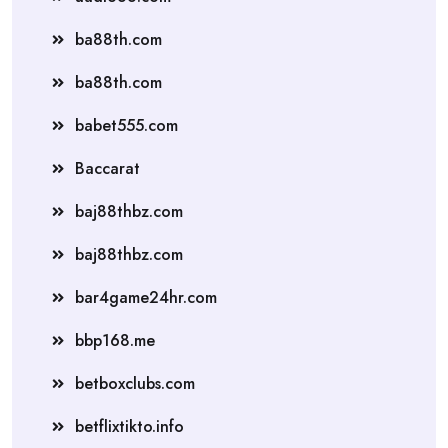
ba88th.com
ba88th.com
babet555.com
Baccarat
baj88thbz.com
baj88thbz.com
bar4game24hr.com
bbp168.me
betboxclubs.com
betflixtikto.info