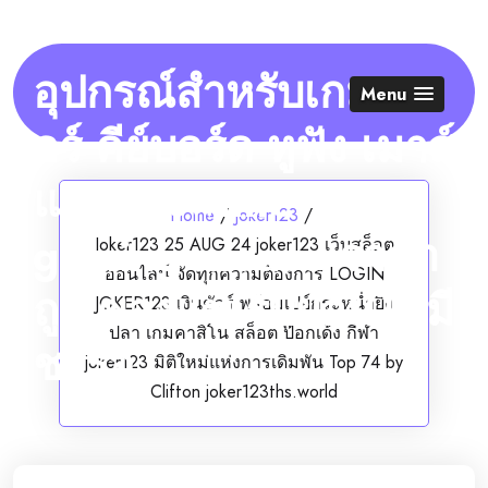
Skip
to
content
อุปกรณ์สำหรับเกมเม
Menu
อร์ คีย์บอร์ด หูฟัง เมาส์
แผ่นรองwhite
Home
/
Joker123
/
gaming mouse ราคา
Joker123 25 AUG 24 joker123 เว็บสล็อต
ออนไลน์ จัดทุกความต้องการ LOGIN
ถูก ของแท้ รับผ่อนไม่มี
JOKER123 เงินชัวร์ พร้อมเปย์กระหน่ำยิง
ปลา เกมคาสิโน สล็อต ป๊อกเด้ง กีฬา
ชาร์จ
joker123 มิติใหม่แห่งการเดิมพัน Top 74 by
Clifton joker123ths.world