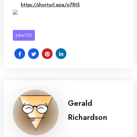
https://shorturl.asia/o7RtS
Joker123
Gerald
Richardson