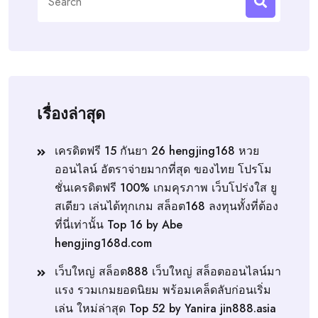
for:
เรื่องล่าสุด
เครดิตฟรี 15 กันยา 26 hengjing168 หวย
ออนไลน์ อัตราจ่ายมากที่สุด ของไทย โปรโม
ชั่นเครดิตฟรี 100% เกมคุรภาพ เว็บโปร่งใส ยู
สเดียว เล่นได้ทุกเกม สล็อต168 ลงทุนทั้งที่ต้อง
ที่นี่เท่านั้น Top 16 by Abe
hengjing168d.com
เว็บใหญ่ สล็อต888 เว็บใหญ่ สล็อตออนไลน์มา
แรง รวมเกมยอดนิยม พร้อมเคล็ดลับก่อนเริ่ม
เล่น ใหม่ล่าสุด Top 52 by Yanira jin888.asia