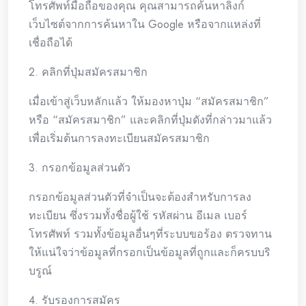
โทรศัพท์มือถือของคุณ คุณสามารถค้นหาลิงก์
เว็บไซต์จากการค้นหาใน Google หรือจากแหล่งที่
เชื่อถือได้
2. คลิกที่ปุ่มสมัครสมาชิก
เมื่อเข้าสู่เว็บหลักแล้ว ให้มองหาปุ่ม “สมัครสมาชิก”
หรือ “สมัครสมาชิก” และคลิกที่ปุ่มดังที่กล่าวมาแล้ว
เพื่อเริ่มต้นการลงทะเบียนสมัครสมาชิก
3. กรอกข้อมูลส่วนตัว
กรอกข้อมูลส่วนตัวที่จำเป็นจะต้องสำหรับการลง
ทะเบียน ซึ่งรวมทั้งชื่อผู้ใช้ รหัสผ่าน อีเมล เบอร์
โทรศัพท์ รวมทั้งข้อมูลอื่นๆที่ระบบขอร้อง ตรวจทาน
ให้แน่ใจว่าข้อมูลที่กรอกเป็นข้อมูลที่ถูกและก็ครบบริ
บรูณ์
4. รับรองการสมัคร