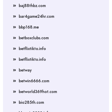
baj88thbz.com
bar4game24hr.com
bbp168.me
betboxclubs.com
betflixtikto.info
betflixtikto.info
betway
betwin6666.com
betworld369hot.com
bio285th.com