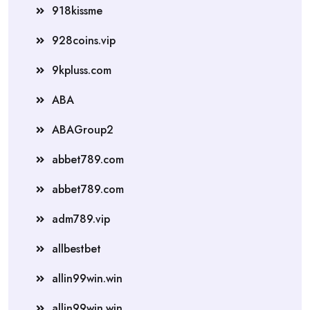
918kissme
928coins.vip
9kpluss.com
ABA
ABAGroup2
abbet789.com
abbet789.com
adm789.vip
allbestbet
allin99win.win
allin99win.win