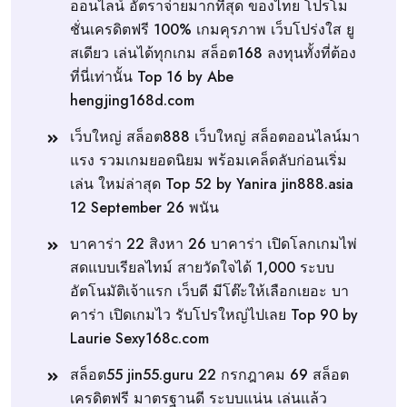
ออนไลน์ อัตราจ่ายมากที่สุด ของไทย โปรโม
ชั่นเครดิตฟรี 100% เกมคุรภาพ เว็บโปร่งใส ยู
สเดียว เล่นได้ทุกเกม สล็อต168 ลงทุนทั้งที่ต้อง
ที่นี่เท่านั้น Top 16 by Abe
hengjing168d.com
เว็บใหญ่ สล็อต888 เว็บใหญ่ สล็อตออนไลน์มา
แรง รวมเกมยอดนิยม พร้อมเคล็ดลับก่อนเริ่ม
เล่น ใหม่ล่าสุด Top 52 by Yanira jin888.asia
12 September 26 พนัน
บาคาร่า 22 สิงหา 26 บาคาร่า เปิดโลกเกมไพ่
สดแบบเรียลไทม์ สายวัดใจได้ 1,000 ระบบ
อัตโนมัติเจ้าแรก เว็บดี มีโต๊ะให้เลือกเยอะ บา
คาร่า เปิดเกมไว รับโปรใหญ่ไปเลย Top 90 by
Laurie Sexy168c.com
สล็อต55 jin55.guru 22 กรกฎาคม 69 สล็อต
เครดิตฟรี มาตรฐานดี ระบบแน่น เล่นแล้ว