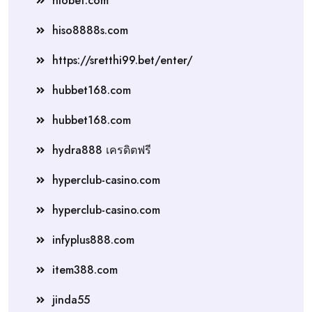
hi6bet.com
hiso8888s.com
https://sretthi99.bet/enter/
hubbet168.com
hubbet168.com
hydra888 เครดิตฟรี
hyperclub-casino.com
hyperclub-casino.com
infyplus888.com
item388.com
jinda55