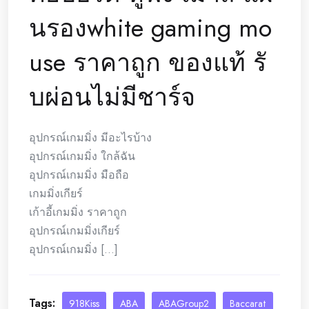
นรองwhite gaming mo
use ราคาถูก ของแท้ รั
บผ่อนไม่มีชาร์จ
อุปกรณ์เกมมิ่ง มีอะไรบ้าง
อุปกรณ์เกมมิ่ง ใกล้ฉัน
อุปกรณ์เกมมิ่ง มือถือ
เกมมิ่งเกียร์
เก้าอี้เกมมิ่ง ราคาถูก
อุปกรณ์เกมมิ่งเกียร์
อุปกรณ์เกมมิ่ง [...]
Tags:
918Kiss
ABA
ABAGroup2
Baccarat