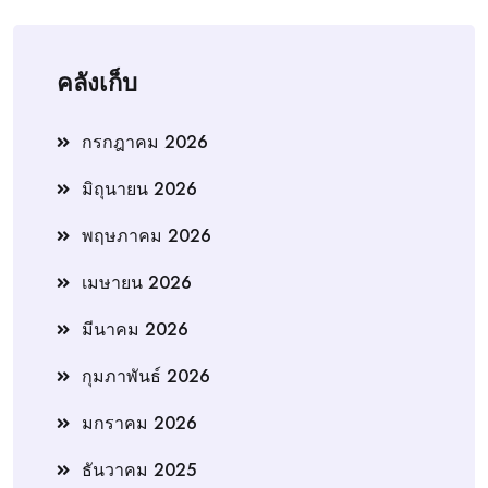
คลังเก็บ
กรกฎาคม 2026
มิถุนายน 2026
พฤษภาคม 2026
เมษายน 2026
มีนาคม 2026
กุมภาพันธ์ 2026
มกราคม 2026
ธันวาคม 2025