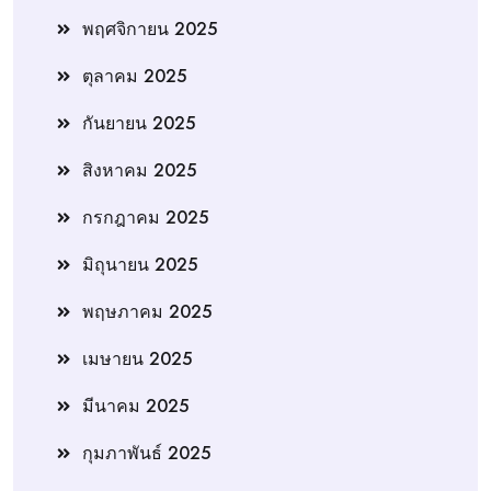
พฤศจิกายน 2025
ตุลาคม 2025
กันยายน 2025
สิงหาคม 2025
กรกฎาคม 2025
มิถุนายน 2025
พฤษภาคม 2025
เมษายน 2025
มีนาคม 2025
กุมภาพันธ์ 2025