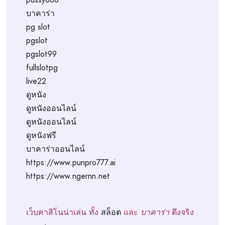
บาคาร่า
pg slot
pgslot
pgslot99
fullslotpg
live22
ดูหนัง
ดูหนังออนไลน์
ดูหนังออนไลน์
ดูหนังฟรี
บาคาร่าออนไลน์
https://www.punpro777.ai
https://www.ngernn.net
เว็บคาสิโนน่าเล่น ทั้ง
สล็อต
และ
บาคาร่า
ตึงจริง