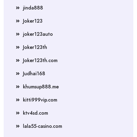
jinda888
Joker123
joker123auto
Joker123th
Joker123th.com
Judhai168
khumsup888.me
kitti999vip.com
ktv4sd.com
lala55-casino.com