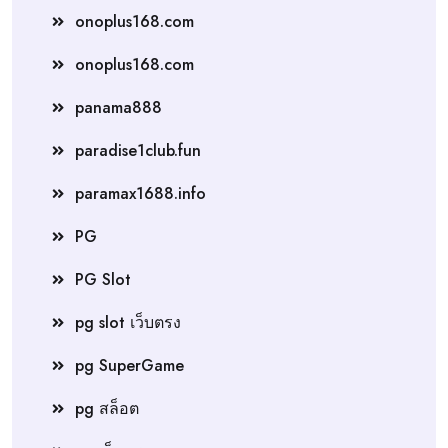
onoplus168.com
onoplus168.com
panama888
paradise1club.fun
paramax1688.info
PG
PG Slot
pg slot เว็บตรง
pg SuperGame
pg สล็อต