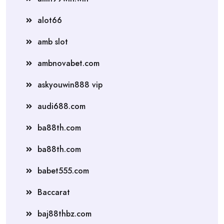
alot66
amb slot
ambnovabet.com
askyouwin888 vip
audi688.com
ba88th.com
ba88th.com
babet555.com
Baccarat
baj88thbz.com