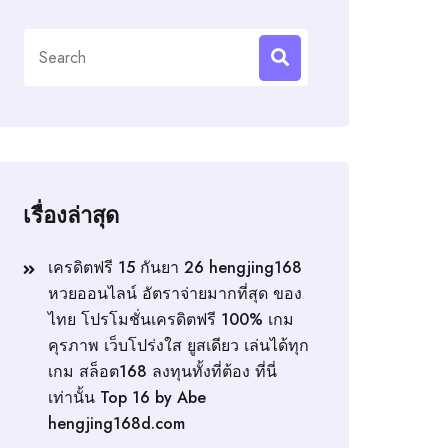
Search
for:
เรื่องล่าสุด
เครดิตฟรี 15 กันยา 26 hengjing168
หวยออนไลน์ อัตราจ่ายมากที่สุด ของ
ไทย โปรโมชั่นเครดิตฟรี 100% เกม
คุรภาพ เว็บโปร่งใส ยูสเดียว เล่นได้ทุก
เกม สล็อต168 ลงทุนทั้งที่ต้อง ที่นี่
เท่านั้น Top 16 by Abe
hengjing168d.com