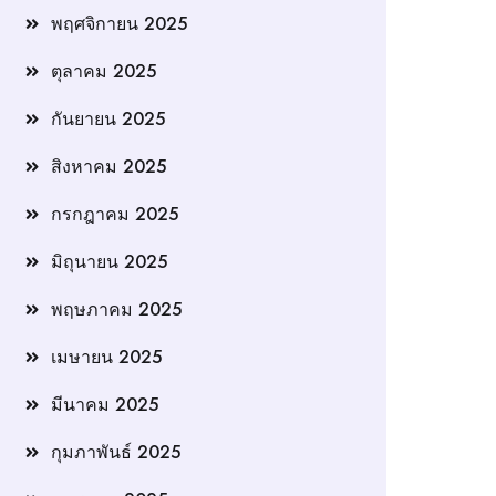
พฤศจิกายน 2025
ตุลาคม 2025
กันยายน 2025
สิงหาคม 2025
กรกฎาคม 2025
มิถุนายน 2025
พฤษภาคม 2025
เมษายน 2025
มีนาคม 2025
กุมภาพันธ์ 2025