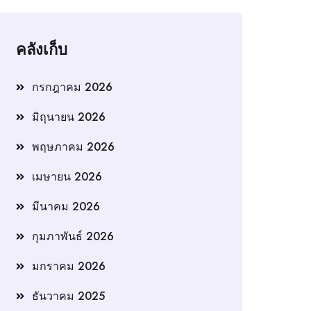
คลังเก็บ
กรกฎาคม 2026
มิถุนายน 2026
พฤษภาคม 2026
เมษายน 2026
มีนาคม 2026
กุมภาพันธ์ 2026
มกราคม 2026
ธันวาคม 2025