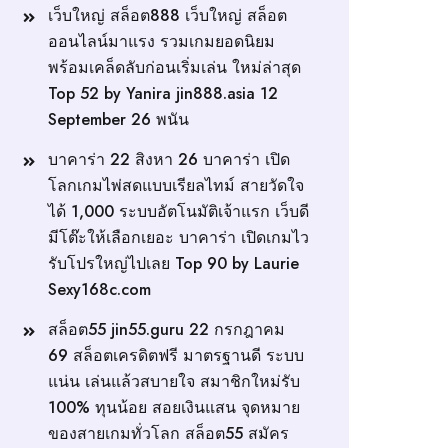
เว็บใหญ่ สล็อต888 เว็บใหญ่ สล็อต
ออนไลน์มาแรง รวมเกมยอดนิยม
พร้อมเคล็ดลับก่อนเริ่มเล่น ใหม่ล่าสุด
Top 52 by Yanira jin888.asia 12
September 26 พนัน
บาคาร่า 22 สิงหา 26 บาคาร่า เปิด
โลกเกมไพ่สดแบบเรียลไทม์ สายวัดใจ
ได้ 1,000 ระบบอัตโนมัติเจ้าแรก เว็บดี
มีโต๊ะให้เลือกเยอะ บาคาร่า เปิดเกมไว
รับโปรใหญ่ไปเลย Top 90 by Laurie
Sexy168c.com
สล็อต55 jin55.guru 22 กรกฎาคม
69 สล็อตเครดิตฟรี มาตรฐานดี ระบบ
แน่น เล่นแล้วสบายใจ สมาชิกใหม่รับ
100% ทุนน้อย สอยเงินแสน จุดหมาย
ของสายเกมทั่วโลก สล็อต55 สมัคร