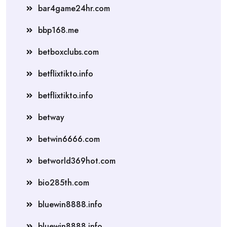
bar4game24hr.com
bbp168.me
betboxclubs.com
betflixtikto.info
betflixtikto.info
betway
betwin6666.com
betworld369hot.com
bio285th.com
bluewin8888.info
bluewin8888.info