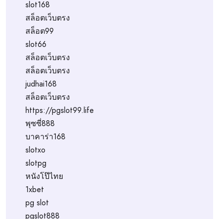
slot168
สล็อตเว็บตรง
สล็อต99
slot66
สล็อตเว็บตรง
สล็อตเว็บตรง
judhai168
สล็อตเว็บตรง
https://pgslot99.life
พุซซี่888
บาคาร่า168
slotxo
slotpg
หนังโป๊ไทย
1xbet
pg slot
pgslot888