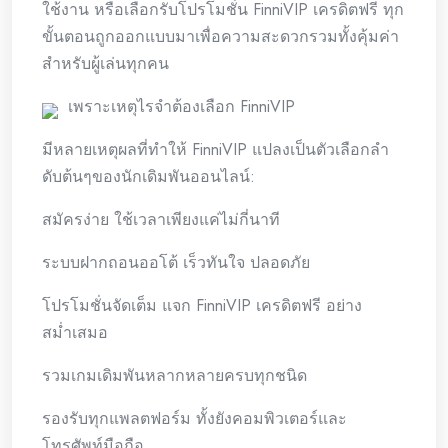
ใช้งาน หรือเลือกรับโปรโมชั่น FinniVIP เครดิตฟรี ทุก
ขั้นตอนถูกออกแบบมาเพื่อความสะดวกรวมทั้งคุ้มค่า
สำหรับผู้เล่นทุกคน
เพราะเหตุไรจำต้องเลือก FinniVIP
มีหลายเหตุผลที่ทำให้ FinniVIP แปลงเป็นตัวเลือกลำ
ดับต้นๆของนักเดิมพันออนไลน์:
สมัครง่าย ใช้เวลาเพียงแค่ไม่กี่นาที
ระบบฝากถอนออโต้ เร็วทันใจ ปลอดภัย
โปรโมชั่นจัดเต็ม แจก FinniVIP เครดิตฟรี อย่าง
สม่ำเสมอ
รวมเกมเดิมพันหลากหลายครบทุกชนิด
รองรับทุกแพลตฟอร์ม ทั้งยังคอมพิวเตอร์และ
โทรศัพท์มือถือ