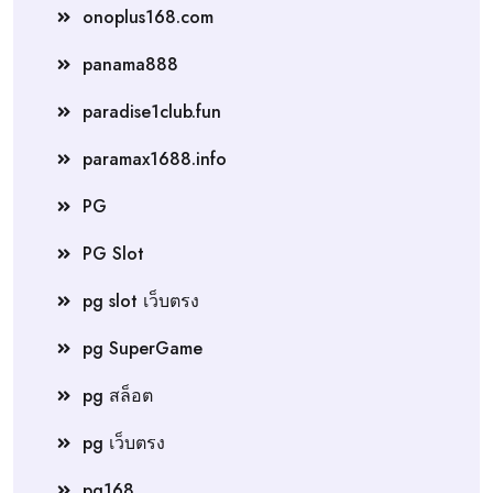
onoplus168.com
panama888
paradise1club.fun
paramax1688.info
PG
PG Slot
pg slot เว็บตรง
pg SuperGame
pg สล็อต
pg เว็บตรง
pg168