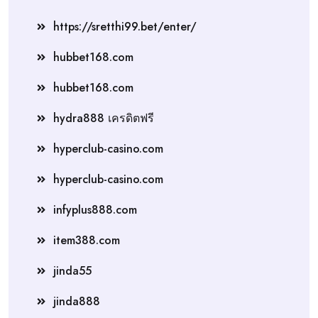
https://sretthi99.bet/enter/
hubbet168.com
hubbet168.com
hydra888 เครดิตฟรี
hyperclub-casino.com
hyperclub-casino.com
infyplus888.com
item388.com
jinda55
jinda888