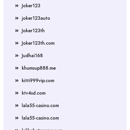
Joker123
joker123auto
Joker123th
Joker123th.com
Judhai168
khumsup888.me
kitti999vip.com
ktv4sd.com
lala55-casino.com
lala55-casino.com