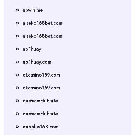
nbwin.me
niseko168bet.com
niseko168bet.com
no1huay
no1huay.com
okcasino159.com
okcasino159.com
onesiamclub.site
onesiamclub.site
onoplus168.com