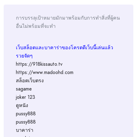
การบรรลุเป้าหมายมักมาพร้อมกับการทำสิ่งที่ผู้คน
อื่นไม่พร้อมที่จะทำ
เว็บสล็อตและบาคาร่าของโครตดีเว็บนี้เล่นแล้ว
รวยจัดๆ
https://918kissauto.tv
https://www.madoohd.com
สล็อตเว็บตรง
sagame
joker 123
ดูหนัง
pussy888
pussy888
บาคาร่า