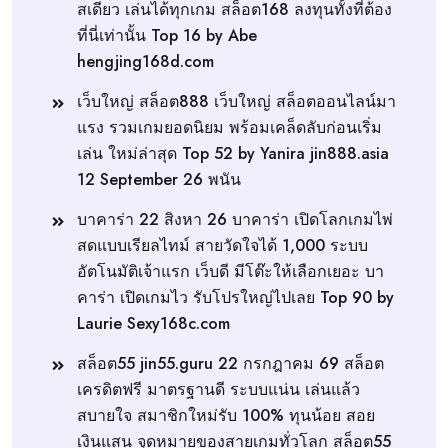
สเดียว เล่นได้ทุกเกม สล็อต168 ลงทุนทั้งที่ต้อง
ที่นี่เท่านั้น Top 16 by Abe
hengjing168d.com
เว็บใหญ่ สล็อต888 เว็บใหญ่ สล็อตออนไลน์มา
แรง รวมเกมยอดนิยม พร้อมเคล็ดลับก่อนเริ่ม
เล่น ใหม่ล่าสุด Top 52 by Yanira jin888.asia
12 September 26 พนัน
บาคาร่า 22 สิงหา 26 บาคาร่า เปิดโลกเกมไพ่
สดแบบเรียลไทม์ สายวัดใจได้ 1,000 ระบบ
อัตโนมัติเจ้าแรก เว็บดี มีโต๊ะให้เลือกเยอะ บา
คาร่า เปิดเกมไว รับโปรใหญ่ไปเลย Top 90 by
Laurie Sexy168c.com
สล็อต55 jin55.guru 22 กรกฎาคม 69 สล็อต
เครดิตฟรี มาตรฐานดี ระบบแน่น เล่นแล้ว
สบายใจ สมาชิกใหม่รับ 100% ทุนน้อย สอย
เงินแสน จุดหมายของสายเกมทั่วโลก สล็อต55