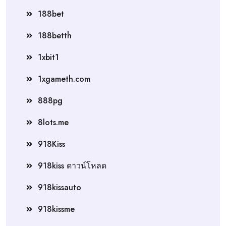
188bet
188betth
1xbit1
1xgameth.com
888pg
8lots.me
918Kiss
918kiss ดาวน์โหลด
918kissauto
918kissme