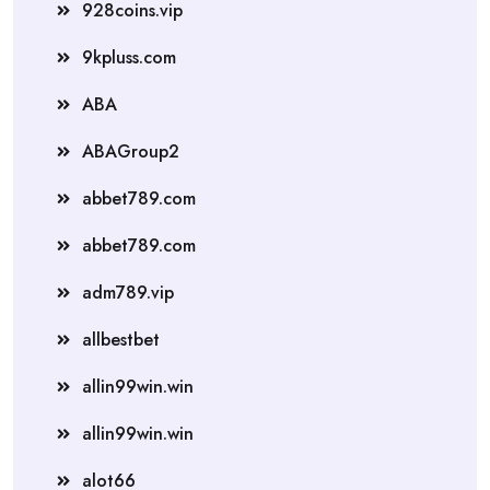
928coins.vip
9kpluss.com
ABA
ABAGroup2
abbet789.com
abbet789.com
adm789.vip
allbestbet
allin99win.win
allin99win.win
alot66