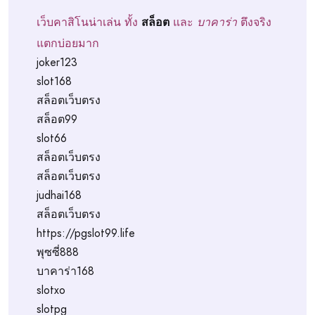
เว็บคาสิโนน่าเล่น ทั้ง
สล็อต
และ
บาคาร่า
ตึงจริง
แตกบ่อยมาก
joker123
slot168
สล็อตเว็บตรง
สล็อต99
slot66
สล็อตเว็บตรง
สล็อตเว็บตรง
judhai168
สล็อตเว็บตรง
https://pgslot99.life
พุซซี่888
บาคาร่า168
slotxo
slotpg