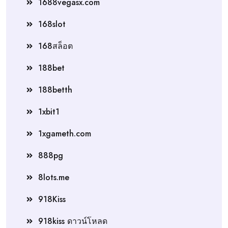
1688vegasx.com
168slot
168สล็อต
188bet
188betth
1xbit1
1xgameth.com
888pg
8lots.me
918Kiss
918kiss ดาวน์โหลด