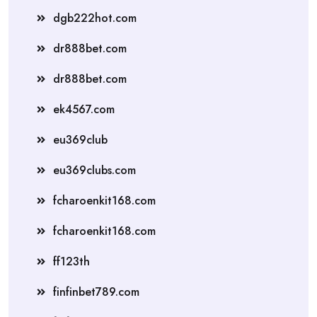
dgb222hot.com
dr888bet.com
dr888bet.com
ek4567.com
eu369club
eu369clubs.com
fcharoenkit168.com
fcharoenkit168.com
ff123th
finfinbet789.com