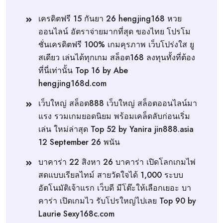
เครดิตฟรี 15 กันยา 26 hengjing168 หวย
ออนไลน์ อัตราจ่ายมากที่สุด ของไทย โปรโม
ชั่นเครดิตฟรี 100% เกมคุรภาพ เว็บโปร่งใส ยู
สเดียว เล่นได้ทุกเกม สล็อต168 ลงทุนทั้งที่ต้อง
ที่นี่เท่านั้น Top 16 by Abe
hengjing168d.com
เว็บใหญ่ สล็อต888 เว็บใหญ่ สล็อตออนไลน์มา
แรง รวมเกมยอดนิยม พร้อมเคล็ดลับก่อนเริ่ม
เล่น ใหม่ล่าสุด Top 52 by Yanira jin888.asia
12 September 26 พนัน
บาคาร่า 22 สิงหา 26 บาคาร่า เปิดโลกเกมไพ่
สดแบบเรียลไทม์ สายวัดใจได้ 1,000 ระบบ
อัตโนมัติเจ้าแรก เว็บดี มีโต๊ะให้เลือกเยอะ บา
คาร่า เปิดเกมไว รับโปรใหญ่ไปเลย Top 90 by
Laurie Sexy168c.com