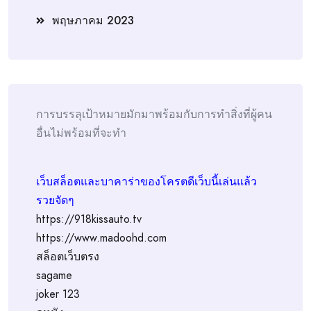
พฤษภาคม 2023
การบรรลุเป้าหมายมักมาพร้อมกับการทำสิ่งที่ผู้คน
อื่นไม่พร้อมที่จะทำ
เว็บสล็อตและบาคาร่าของโครตดีเว็บนี้เล่นแล้ว
รวยจัดๆ
https://918kissauto.tv
https://www.madoohd.com
สล็อตเว็บตรง
sagame
joker 123