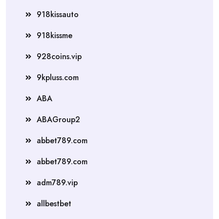
918kissauto
918kissme
928coins.vip
9kpluss.com
ABA
ABAGroup2
abbet789.com
abbet789.com
adm789.vip
allbestbet