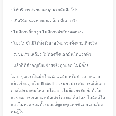
• ให้บริการด้วยมาตรฐานระดับมือโปร
• เปิดให้เล่นเฉพาะเกมสล็อตที่แตกจริง
• ไม่มีการล็อกยูส ไม่มีการจำกัดยอดถอน
• โปรโมชั่นมีให้ทั้งยังสายใหม่รวมทั้งสายเติมจริง
• ระบบเร็ว เสถียร ไม่ต้องพึ่งแอดมินให้ปวดหัว
• แล้วก็ที่สำคัญเป็น จ่ายจริงทุกยอด ไม่มีกั๊ก!
ไม่ว่าคุณจะเป็นมือใหม่ฝึกฝนปั่น หรือสายเก๋าที่ฝ่ามา
แล้วเกือบทุกเว็บ 188betth จะมอบประสบการณ์ที่แตก
ต่างไปจากเดิมให้ท่านได้อย่างไม่ต้องสงสัย อีกทั้งใน
แง่ของการเล่นเกมที่บันเทิงใจและก็ลื่นไหล โบนัสที่ให้
แบบไม่หวง รวมทั้งระบบที่ดูแลคุณทุกขั้นตอนเหมือน
คนรู้ใจ