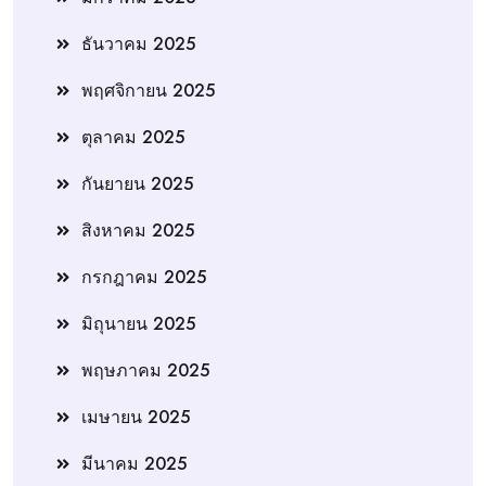
ธันวาคม 2025
พฤศจิกายน 2025
ตุลาคม 2025
กันยายน 2025
สิงหาคม 2025
กรกฎาคม 2025
มิถุนายน 2025
พฤษภาคม 2025
เมษายน 2025
มีนาคม 2025