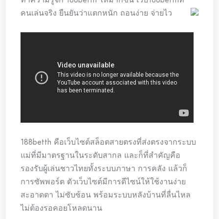
คนเล่นจริง ยืนยันว่าแตกหนัก ถอนง่าย จ่ายไว
188betth คือเว็บไซต์สล็อตสายตรงที่ส่งตรงจากระบบ
แม่ที่มีมาตรฐานในระดับสากล และก็ที่สำคัญคือ
รองรับผู้เล่นชาวไทยทั้งระบบภาษา การคลัง แล้วก็
การซัพพอร์ต ตัวเว็บไซต์มีการดีไซน์ให้ใช้งานง่าย
สะอาดตา ไม่ซับซ้อน พร้อมระบบหลังบ้านที่ลื่นไหล
ไม่ต้องรอคอยโหลดนาน