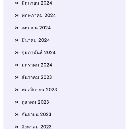
มิถุนายน 2024
พฤษภาคม 2024
เมษายน 2024
มีนาคม 2024
กุมภาพันธ์ 2024
มกราคม 2024
ธันวาคม 2023
พฤศจิกายน 2023
ตุลาคม 2023
กันยายน 2023
สิงหาคม 2023