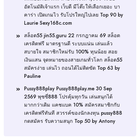
อัตโนมัติเจ้าแรก เว็บดี มีโต๊ะให้เลือกเยอะ บา
คาร่า เปิดเกมไว รับโปรใหญ่ไปเลย Top 90 by
Laurie Sexy168c.com
สล็อต55 jin55.guru 22 กรกฎาคม 69 สล็อต
เครดิตฟรี มาตรฐานดี ระบบแน่น เล่นแล้ว
สบายใจ สมาชิกใหม่รับ 100% ทุนน้อย สอย
เงินแสน จุดหมายของสายเกมทั่วโลก สล็อต55
สมัครง่าย เล่นไว ถอนได้ไม่ติดขัด Top 63 by
Pauline
Pussy888play Pussy888play.me 30 Sep
2569 พุซซี่888 โปรคุ้มทุกวัน เล่นสนุกได้
มากกว่าเดิม แคชแบค 10% สมัครสมาชิกกับ
เครดิตฟรีทันที สวรรค์ของนักลงทุน pussy888
กดสมัคร รับความสนุก Top 50 by Antony