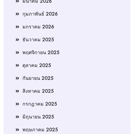
มีนาคม 2026
กุมภาพันธ์ 2026
มกราคม 2026
ธันวาคม 2025
พฤศจิกายน 2025
ตุลาคม 2025
กันยายน 2025
สิงหาคม 2025
กรกฎาคม 2025
มิถุนายน 2025
พฤษภาคม 2025