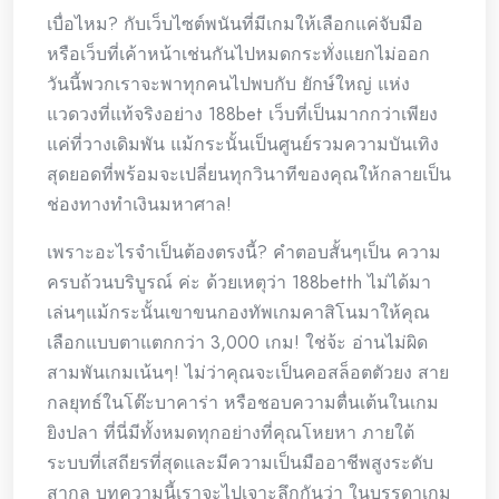
เบื่อไหม? กับเว็บไซต์พนันที่มีเกมให้เลือกแค่จับมือ
หรือเว็บที่เค้าหน้าเช่นกันไปหมดกระทั่งแยกไม่ออก
วันนี้พวกเราจะพาทุกคนไปพบกับ ยักษ์ใหญ่ แห่ง
แวดวงที่แท้จริงอย่าง 188bet เว็บที่เป็นมากกว่าเพียง
แค่ที่วางเดิมพัน แม้กระนั้นเป็นศูนย์รวมความบันเทิง
สุดยอดที่พร้อมจะเปลี่ยนทุกวินาทีของคุณให้กลายเป็น
ช่องทางทำเงินมหาศาล!
เพราะอะไรจำเป็นต้องตรงนี้? คำตอบสั้นๆเป็น ความ
ครบถ้วนบริบูรณ์ ค่ะ ด้วยเหตุว่า 188betth ไม่ได้มา
เล่นๆแม้กระนั้นเขาขนกองทัพเกมคาสิโนมาให้คุณ
เลือกแบบตาแตกกว่า 3,000 เกม! ใช่จ้ะ อ่านไม่ผิด
สามพันเกมเน้นๆ! ไม่ว่าคุณจะเป็นคอสล็อตตัวยง สาย
กลยุทธ์ในโต๊ะบาคาร่า หรือชอบความตื่นเต้นในเกม
ยิงปลา ที่นี่มีทั้งหมดทุกอย่างที่คุณโหยหา ภายใต้
ระบบที่เสถียรที่สุดและมีความเป็นมืออาชีพสูงระดับ
สากล บทความนี้เราจะไปเจาะลึกกันว่า ในบรรดาเกม