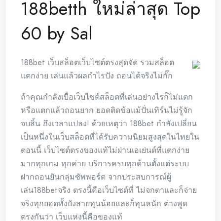
188betth ใหม่ล่าสุด Top
60 by Sal
188bet เว็บสล็อตเว็บไซต์ตรงสุดจัด รวมสล็อต
แตกง่าย เล่นแล้วผลกำไรปัง ถอนได้จริงไม่กั๊ก
ถ้าคุณกำลังเบื่อเว็บไซต์สล็อตที่เล่นอย่างไรก็ไม่แตก
หรือแตกแล้วถอนยาก ยอดติดข้อแม้ปั่นเทิร์นไม่รู้จัก
จบสิ้น ถึงเวลาแปลง! ด้วยเหตุว่า 188bet กำลังเปลี่ยน
เป็นหนึ่งในเว็บสล็อตที่ได้รับความนิยมสูงสุดในไทยใน
ตอนนี้ เว็บไซต์ตรงของแท้ไม่ผ่านเอเย่นต์ที่แตกง่าย
มากทุกเกม ทุกค่าย บริการครบทุกด้านตั้งแต่ระบบ
ฝากถอนยันกลุ่มซัพพอร์ต จากประสบการณ์ผู้
เล่น188betจริง ตรงนี้คือเว็บไซต์ที่ ไม่จกตาและก็จ่าย
จริงทุกยอดทั้งยังสายทุนน้อยและก็ทุนหนัก ต่างพูด
ตรงกันว่า เว็บแห่งนี้คือของแท้