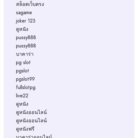
สล็อตเว็บตรง
sagame
joker 123
ดูหนัง
pussy888
pussy888
บาคาร่า
pg slot
pgslot
pgslot99
fullslotpg
live22
ดูหนัง
ดูหนังออนไลน์
ดูหนังออนไลน์
ดูหนังฟรี
บาคาร่าออนไลน์