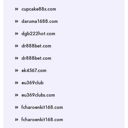
cupcake88x.com
daruma1688.com
dgb222hot.com
dr888bet.com
dr888bet.com
ek4567.com
eu369club
eu369clubs.com
fcharoenkit168.com
fcharoenkit168.com