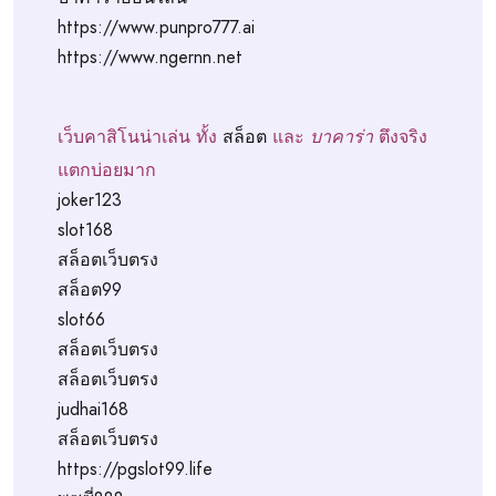
https://www.punpro777.ai
https://www.ngernn.net
เว็บคาสิโนน่าเล่น ทั้ง
สล็อต
และ
บาคาร่า
ตึงจริง
แตกบ่อยมาก
joker123
slot168
สล็อตเว็บตรง
สล็อต99
slot66
สล็อตเว็บตรง
สล็อตเว็บตรง
judhai168
สล็อตเว็บตรง
https://pgslot99.life