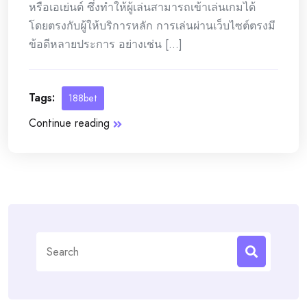
หรือเอเย่นต์ ซึ่งทำให้ผู้เล่นสามารถเข้าเล่นเกมได้
โดยตรงกับผู้ให้บริการหลัก การเล่นผ่านเว็บไซต์ตรงมี
ข้อดีหลายประการ อย่างเช่น [...]
Tags:
188bet
Continue reading
Search
for: