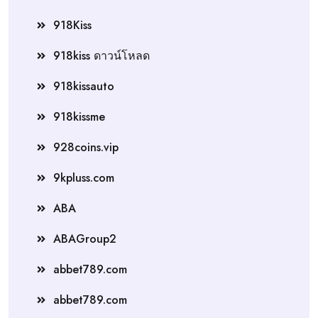
918Kiss
918kiss ดาวน์โหลด
918kissauto
918kissme
928coins.vip
9kpluss.com
ABA
ABAGroup2
abbet789.com
abbet789.com