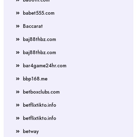
babet555.com
Baccarat
baj88thbz.com
baj88thbz.com
bar4game24hr.com
bbp168.me
betboxclubs.com
betflixtikto.info
betflixtikto.info
betway