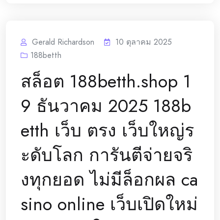
Gerald Richardson
10 ตุลาคม 2025
188betth
สล็อต 188betth.shop 1
9 ธันวาคม 2025 188b
etth เว็บ ตรง เว็บใหญ่ร
ะดับโลก การันตีจ่ายจริ
งทุกยอด ไม่มีล็อกผล ca
sino online เว็บเปิดใหม่