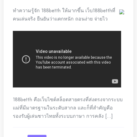
ทำความรู้จัก 188betth ให้มากขึ้น เว็บ188betthที่
คนเล่นจริง ยืนยันว่าแตกหนัก ถอนง่าย จ่ายไว
188betth คือเว็บไซต์สล็อตสายตรงที่ส่งตรงจากระบบ
แม่ที่มีมาตรฐานในระดับสากล และก็ที่สำคัญคือ
รองรับผู้เล่นชาวไทยทั้งระบบภาษา การคลัง [...]