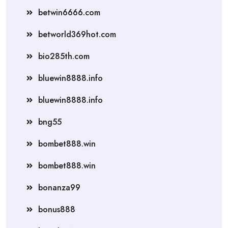
betwin6666.com
betworld369hot.com
bio285th.com
bluewin8888.info
bluewin8888.info
bng55
bombet888.win
bombet888.win
bonanza99
bonus888