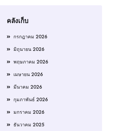
คลังเก็บ
กรกฎาคม 2026
มิถุนายน 2026
พฤษภาคม 2026
เมษายน 2026
มีนาคม 2026
กุมภาพันธ์ 2026
มกราคม 2026
ธันวาคม 2025