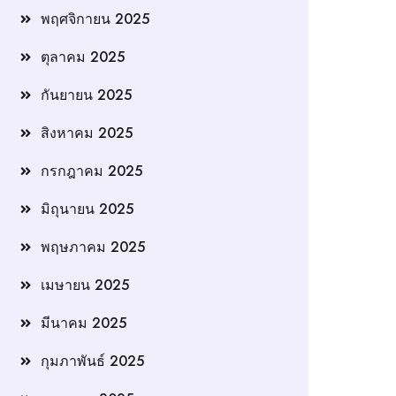
พฤศจิกายน 2025
ตุลาคม 2025
กันยายน 2025
สิงหาคม 2025
กรกฎาคม 2025
มิถุนายน 2025
พฤษภาคม 2025
เมษายน 2025
มีนาคม 2025
กุมภาพันธ์ 2025