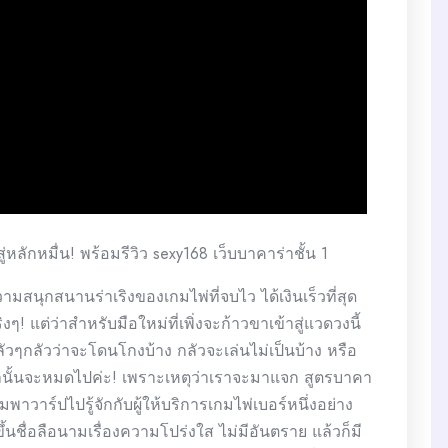
่หลักหมื่น! พร้อมรีวิว sexy168 เว็บบาคาร่าชั้น 1
วามสนุกสนานร่าเริงของเกมไพ่ที่จบไว ได้เงินเร็วที่สุด
! แต่ว่าสำหรับมือใหม่ที่เพิ่งจะก้าวขาเข้าสู่แวดวงนี้
ัวๆกลัวว่าจะโดนโกงบ้าง กลัวจะเล่นไม่เป็นบ้าง หรือ
ัญหานั้นจะหมดไปค่ะ! เพราะเหตุว่าเราจะมาแจก สูตรบาคา
มพาวาร์ปไปรู้จักกับผู้ให้บริการเกมไพ่เบอร์หนึ่งอย่าง
ขึ้นชื่อลือนามเรื่องความโปร่งใส ไม่มีอันตราย แล้วก็มี