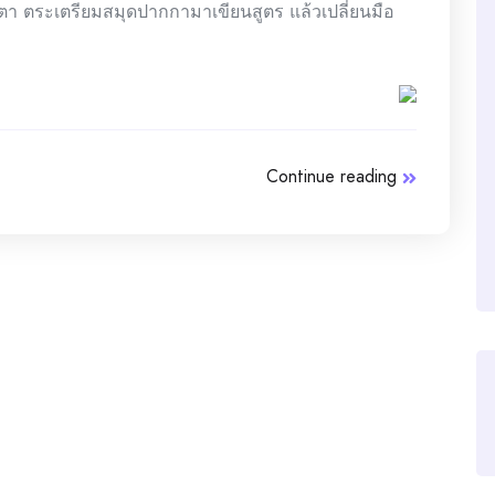
ตา ตระเตรียมสมุดปากกามาเขียนสูตร แล้วเปลี่ยนมือ
Continue reading