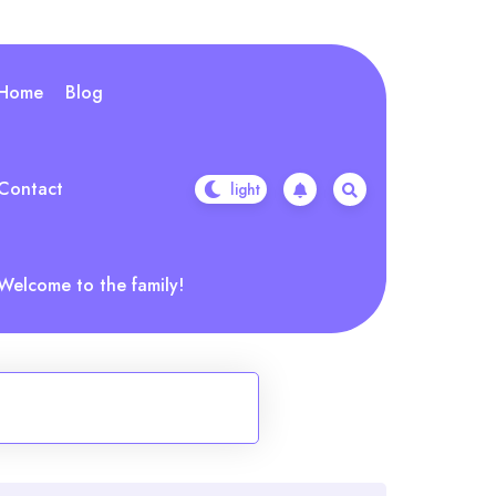
Home
Blog
Contact
Welcome to the family!