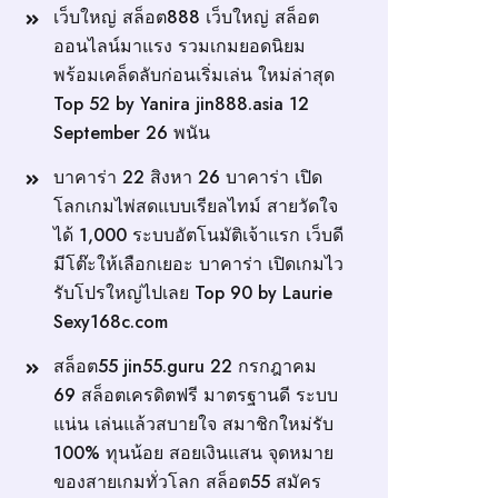
เว็บใหญ่ สล็อต888 เว็บใหญ่ สล็อต
ออนไลน์มาแรง รวมเกมยอดนิยม
พร้อมเคล็ดลับก่อนเริ่มเล่น ใหม่ล่าสุด
Top 52 by Yanira jin888.asia 12
September 26 พนัน
บาคาร่า 22 สิงหา 26 บาคาร่า เปิด
โลกเกมไพ่สดแบบเรียลไทม์ สายวัดใจ
ได้ 1,000 ระบบอัตโนมัติเจ้าแรก เว็บดี
มีโต๊ะให้เลือกเยอะ บาคาร่า เปิดเกมไว
รับโปรใหญ่ไปเลย Top 90 by Laurie
Sexy168c.com
สล็อต55 jin55.guru 22 กรกฎาคม
69 สล็อตเครดิตฟรี มาตรฐานดี ระบบ
แน่น เล่นแล้วสบายใจ สมาชิกใหม่รับ
100% ทุนน้อย สอยเงินแสน จุดหมาย
ของสายเกมทั่วโลก สล็อต55 สมัคร