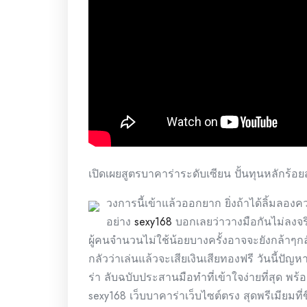
เปิดเผยสูตรบาคาร่าระดับเซียน ปั้นทุนหลักร้อยสู
วงการนี้เข้าแล้วออกยาก ยิ่งถ้าได้ลิ้มลองค
อย่าง
sexy168
บอกเลยว่าวางมือกันไม่ลงจริงๆ
ผู้คนจำนวนไม่ใช้น้อยบางครั้งอาจจะยังกล้าๆกล
กลัวว่าเล่นแล้วจะเสียเงินเสียทองฟรี วันนี้ป
ร่า ลับฉบับประสานมือทำที่เข้าใจง่ายที่สุด พร้อ
sexy168 เว็บบาคาร่าเว็บไซต์ตรง สุดพรีเมียมที่