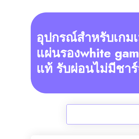
Skip
to
content
อุปกรณ์สำหรับเกมเมอ
แผ่นรองwhite gam
แท้ รับผ่อนไม่มีชาร