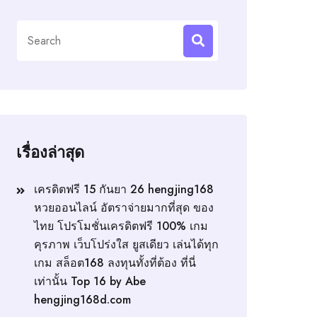
Search
for:
เรื่องล่าสุด
เครดิตฟรี 15 กันยา 26 hengjing168
หวยออนไลน์ อัตราจ่ายมากที่สุด ของ
ไทย โปรโมชั่นเครดิตฟรี 100% เกม
คุรภาพ เว็บโปร่งใส ยูสเดียว เล่นได้ทุก
เกม สล็อต168 ลงทุนทั้งที่ต้อง ที่นี่
เท่านั้น Top 16 by Abe
hengjing168d.com