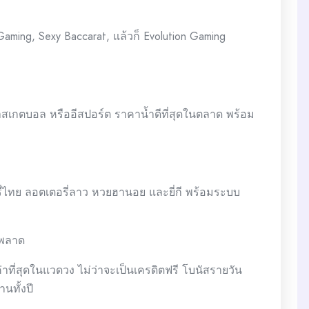
aming, Sexy Baccarat, แล้วก็ Evolution Gaming
าสเกตบอล หรืออีสปอร์ต ราคาน้ำดีที่สุดในตลาด พร้อม
ี่ไทย ลอตเตอรี่ลาว หวยฮานอย และยี่กี พร้อมระบบ
รพลาด
ค่าที่สุดในแวดวง ไม่ว่าจะเป็นเครดิตฟรี โบนัสรายวัน
นทั้งปี