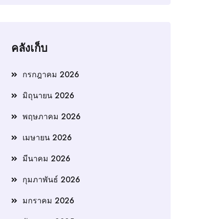
คลังเก็บ
กรกฎาคม 2026
มิถุนายน 2026
พฤษภาคม 2026
เมษายน 2026
มีนาคม 2026
กุมภาพันธ์ 2026
มกราคม 2026