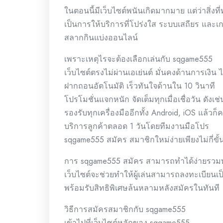
ในตอนนี้มีเว็บไซต์พนันเกิดมากมาย แต่ว่าสิ่
เป็นการให้บริการที่โปร่งใส ระบบเสถียร และเ
สลากกินแบ่งออนไลน์
เพราะเหตุไรจะต้องเลือกเล่นกับ sqgame555
เว็บไซต์ตรงไม่ผ่านเอเย่นต์ มั่นคงด้านการเงิน
ฝากถอนอัตโนมัติ เร็วทันใจด้านใน 10 วินาที
โปรโมชั่นแจกหนัก จัดเต็มทุกเมื่อเชื่อวัน ดังเ
รองรับทุกเครื่องมืออีกทั้ง Android, iOS แล้วก็
บริการลูกค้าตลอด 1 วันโดยทีมงานมือโปร
sqgame555 สมัคร สมาชิกใหม่ง่ายเพียงไม่กี่ขั
การ sqgame555 สมัคร สามารถทำได้ง่ายรวมทั้
เว็บไซต์จะช่วยทำให้ผู้เล่นสามารถลงทะเบียนเป็
พร้อมรับสิทธิพิเศษล้นหลามหลังสมัครในทันที
วิธีการสมัครสมาชิกกับ sqgame555
เข้าไปที่เว็บไซต์หลักของ sqgame555