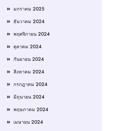
มกราคม 2025
ธันวาคม 2024
พฤศจิกายน 2024
ตุลาคม 2024
กันยายน 2024
สิงหาคม 2024
กรกฎาคม 2024
มิถุนายน 2024
พฤษภาคม 2024
เมษายน 2024