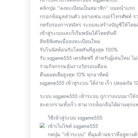
คลิกปุ่ม “ลงทะเบียนเป็นสมาชิก” บนหน้าแรก
กรอกข้อมูลส่วนตัว อย่างเช่น เบอร์โทรศัพท์ รวม
กดรับรองการสมัคร ระบบจะสร้างบัญชีให้โดยอ
เข้าสู่ระบบและก็เริ่มพนันได้โดยทันที
สิทธิพิเศษเมื่อลงทะเบียนใหม่
รับโบนัสต้อนรับโดยทันทีสูงสุด 100%
รับ sqgame555 เครดิตฟรี สำหรับผู้เล่นใหม่ ไม
ร่วมกิจกรรมลุ้นรางวัลรอบเดือน
คืนยอดเสียสูงสุด 10% ทุกอาทิตย์
sqgame555 เข้าสู่ระบบ ได้ง่าย เร็ว ปลอดภัย 
ระบบ sqgame555 เข้าระบบ ถูกวางแบบมาให้รองรั
สะดวกรวมทั้งเร็ว สามารถล็อกอินได้ผ่านทุกแ
วิธีเข้าสู่ระบบ sqgame555
เข้าเว็บไซต์ sqgame555
กดปุ่ม “เข้าระบบ” ที่มุมด้านขวาที่อยู่ทา