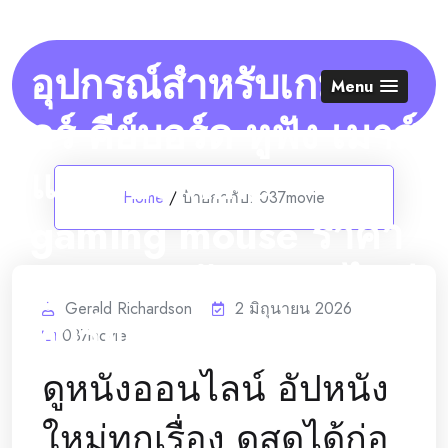
Skip
to
content
อุปกรณ์สำหรับเกมเม
Menu
อร์ คีย์บอร์ด หูฟัง เมาส์
แผ่นรองwhite
Home
/
ป้ายกำกับ:
037movie
gaming mouse ราคา
ถูก ของแท้ รับผ่อนไม่มี
Gerald Richardson
2 มิถุนายน 2026
ชาร์จ
037movie
ดูหนังออนไลน์ อัปหนัง
ใหม่ทุกเรื่อง ดูสดได้ก่อ