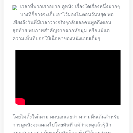
เวลาที่พวกเราอยาก ดูหนัง เรื่องใดเรื่องหนึ่งมากๆ
บางทีก็อาจจะเก็บเอาไว้มองในตอนวันหยุด พอ
เพียงถึงวันที่มีเวลาว่างจริงๆกลับเจอคนพูดถึงตอน
สุดท้าย พบภาพสำคัญจากฉากหักมุม หรือแม้แต่
ความเห็นที่บอกใบ้เนื้อหาของหนังแบบเต็มๆ
โดยไม่ตั้งใจก็ตาม ผมบอกเลยว่า ความตื่นเต้นสำหรับ
การดูหนังจะลดลงไปโดยทันที แม้ว่าจะดูแล้วรู้สึก
สนุกสนานอยู่ แม้กระนั้นมันก็อดเซ็งมิได้เลยล่ะนะ