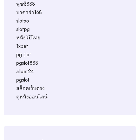
พุซซี่888
บาคาร่า168
slotxo
slotpg
หนังโป๊ไทย
1xbet
pg slot
pgslot888
allbet24
pgslot
สล็อตเว็บตรง
ดูหนังออนไลน์