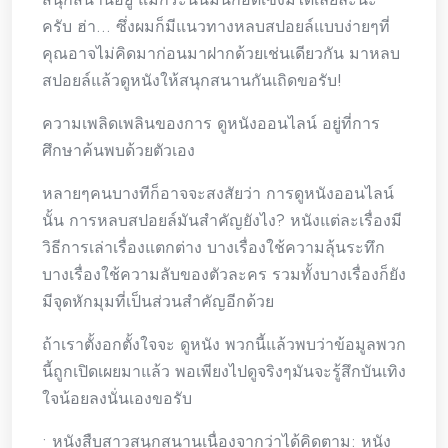
ครับ ฮ่า… ซึ่งผมก็มีแนวทางหลบสปอยล์แบบง่ายๆที่
คุณอาจไม่คิดมาก่อนมาฝากด้วยเช่นเดียวกัน มาหลบ
สปอยล์แล้วดูหนังให้สนุกสนานกันเถิดขอรับ!
ความเพลิดเพลินของการ ดูหนังออนไลน์ อยู่ที่การ
ศึกษาค้นพบด้วยตัวเอง
หลายๆคนบางทีก็อาจจะสงสัยว่า การดูหนังออนไลน์
นั้น การหลบสปอยล์มันสำคัญยังไง? หนังแต่ละเรื่องมี
วิธีการเล่าเรื่องแตกต่าง บางเรื่องใช้ความลุ้นระทึก
บางเรื่องใช้ความลับของตัวละคร รวมทั้งบางเรื่องก็ยัง
มีจุดหักมุมที่เป็นส่วนสำคัญอีกด้วย
ถ้าเราตั้งอกตั้งใจจะ ดูหนัง พวกนี้แล้วพบว่าข้อมูลพวก
นี้ถูกเปิดเผยมาแล้ว พอเพียงไปดูจริงๆมันจะรู้สึกบันเทิง
ใจน้อยลงนั่นเองขอรับ
• หนังสืบสาวสนุกสนานเนื่องจากว่าได้คิดตาม: หนัง