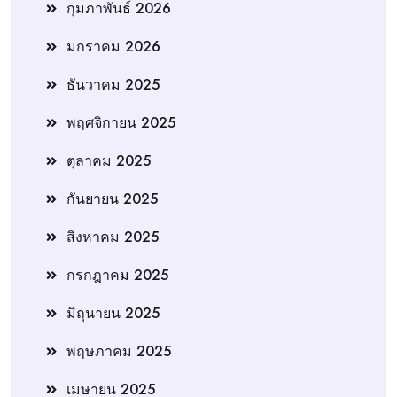
กุมภาพันธ์ 2026
มกราคม 2026
ธันวาคม 2025
พฤศจิกายน 2025
ตุลาคม 2025
กันยายน 2025
สิงหาคม 2025
กรกฎาคม 2025
มิถุนายน 2025
พฤษภาคม 2025
เมษายน 2025