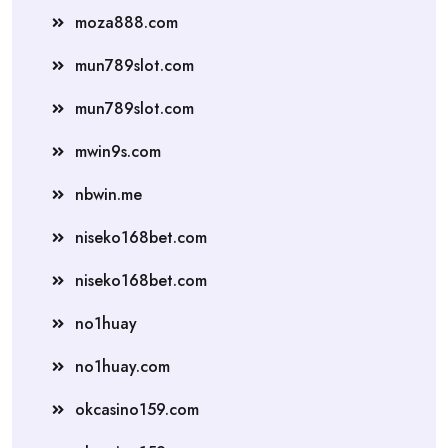
moza888.com
mun789slot.com
mun789slot.com
mwin9s.com
nbwin.me
niseko168bet.com
niseko168bet.com
no1huay
no1huay.com
okcasino159.com