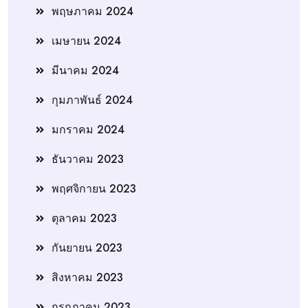
พฤษภาคม 2024
เมษายน 2024
มีนาคม 2024
กุมภาพันธ์ 2024
มกราคม 2024
ธันวาคม 2023
พฤศจิกายน 2023
ตุลาคม 2023
กันยายน 2023
สิงหาคม 2023
กรกฎาคม 2023