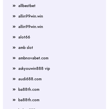
allbestbet
allin99win.win
allin99win.win
alot66
amb slot
ambnovabet.com
askyouwin888 vip
audi688.com
ba88th.com
ba88th.com