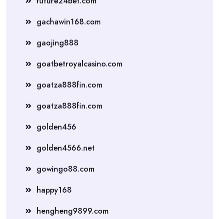
future24bet.com
gachawin168.com
gaojing888
goatbetroyalcasino.com
goatza888fin.com
goatza888fin.com
golden456
golden4566.net
gowingo88.com
happy168
hengheng9899.com