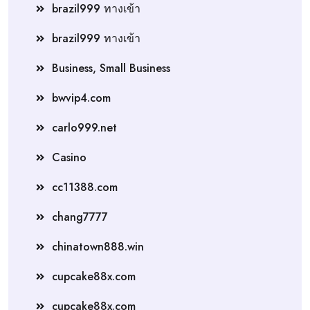
brazil999 ทางเข้า
brazil999 ทางเข้า
Business, Small Business
bwvip4.com
carlo999.net
Casino
cc11388.com
chang7777
chinatown888.win
cupcake88x.com
cupcake88x.com