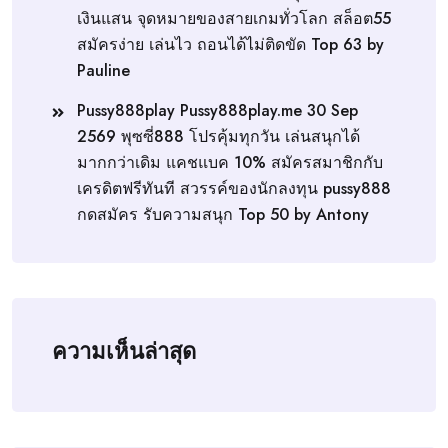
เงินแสน จุดหมายของสายเกมทั่วโลก สล็อต55
สมัครง่าย เล่นไว ถอนได้ไม่ติดขัด Top 63 by
Pauline
Pussy888play Pussy888play.me 30 Sep
2569 พุซซี่888 โปรคุ้มทุกวัน เล่นสนุกได้
มากกว่าเดิม แคชแบค 10% สมัครสมาชิกกับ
เครดิตฟรีทันที สวรรค์ของนักลงทุน pussy888
กดสมัคร รับความสนุก Top 50 by Antony
ความเห็นล่าสุด