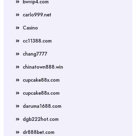
bwvip4.com
carlo999.net
Casino
cc11388.com
chang7777
chinatown888.win
cupcake88x.com
cupcake88x.com
daruma1688.com
dgb222hot.com
dr888bet.com