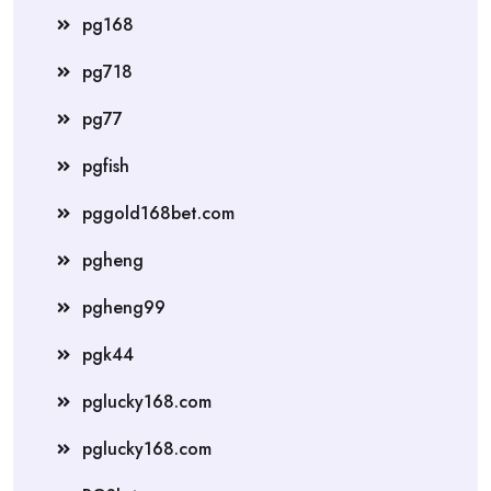
pg168
pg718
pg77
pgfish
pggold168bet.com
pgheng
pgheng99
pgk44
pglucky168.com
pglucky168.com