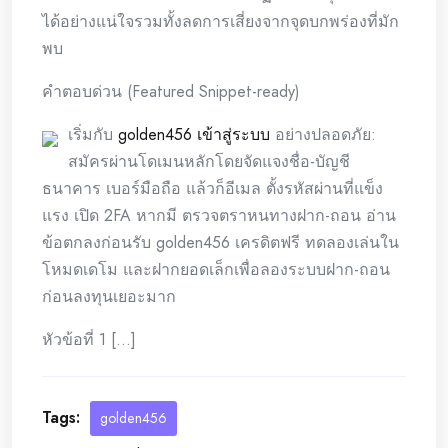
ได้อย่างแน่ใจรวมทั้งลดการเสี่ยงจากจุดบกพร่องที่มัก
พบ
คำตอบด่วน (Featured Snippet-ready)
เริ่มกับ
golden456 เข้าสู่ระบบ
อย่างปลอดภัย:
สมัครผ่านโดเมนหลักโดยจัดแจงชื่อ-บัญชี
ธนาคาร เบอร์มือถือ แล้วก็อีเมล ตั้งรหัสผ่านที่แข็ง
แรง เปิด 2FA หากมี ตรวจตราหนทางฝาก-ถอน อ่าน
ข้อตกลงก่อนรับ golden456 เครดิตฟรี ทดลองเล่นใน
โหมดเดโม และฝากยอดเล็กเพื่อลองระบบฝาก-ถอน
ก่อนลงทุนเยอะมาก
หัวข้อที่ 1 [...]
Tags:
golden456