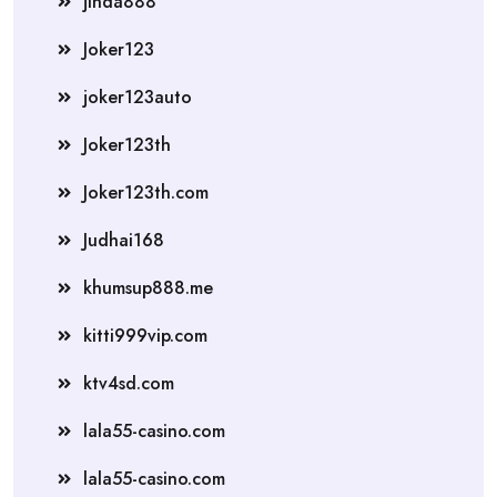
jinda888
Joker123
joker123auto
Joker123th
Joker123th.com
Judhai168
khumsup888.me
kitti999vip.com
ktv4sd.com
lala55-casino.com
lala55-casino.com