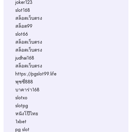
joker123
slot168
สล็อตเว็บตรง
สล็อต99
slot66
สล็อตเว็บตรง
สล็อตเว็บตรง
judhai168
สล็อตเว็บตรง
https://pgslot99.life
พุซซี่888
บาคาร่า168
slotxo
slotpg
หนังโป๊ไทย
1xbet
pg slot