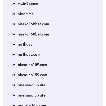
mwin9s.com
nbwin.me
niseko168bet.com
niseko168bet.com
no1huay
no1huay.com
okcasino159.com
okcasino159.com
onesiamclub.site
onesiamclub.site
onoplus168.com