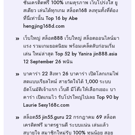
ชั่นเครดิตฟรี 100% เกมคุรภาพ เว็บโปร่งใส ยู
สเดียว เล่นได้ทุกเกม สล็อต168 ลงทุนทั้งที่ต้อง
ที่นี่เท่านั้น Top 16 by Abe
hengjing168d.com
เว็บใหญ่ สล็อต888 เว็บใหญ่ สล็อตออนไลน์มา
แรง รวมเกมยอดนิยม พร้อมเคล็ดลับก่อนเริ่ม
เล่น ใหม่ล่าสุด Top 52 by Yanira jin888.asia
12 September 26 พนัน
บาคาร่า 22 สิงหา 26 บาคาร่า เปิดโลกเกมไพ่
สดแบบเรียลไทม์ สายวัดใจได้ 1,000 ระบบ
อัตโนมัติเจ้าแรก เว็บดี มีโต๊ะให้เลือกเยอะ บา
คาร่า เปิดเกมไว รับโปรใหญ่ไปเลย Top 90 by
Laurie Sexy168c.com
สล็อต55 jin55.guru 22 กรกฎาคม 69 สล็อต
เครดิตฟรี มาตรฐานดี ระบบแน่น เล่นแล้ว
สบายใจ สมาชิกใหม่รับ 100% ทุนน้อย สอย