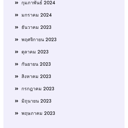
กุมภาพันธ์ 2024
มกราคม 2024
ธันวาคม 2023
พฤศจิกายน 2023
ตุลาคม 2023
กันยายน 2023
สิงหาคม 2023
กรกฎาคม 2023
มิถุนายน 2023
พฤษภาคม 2023