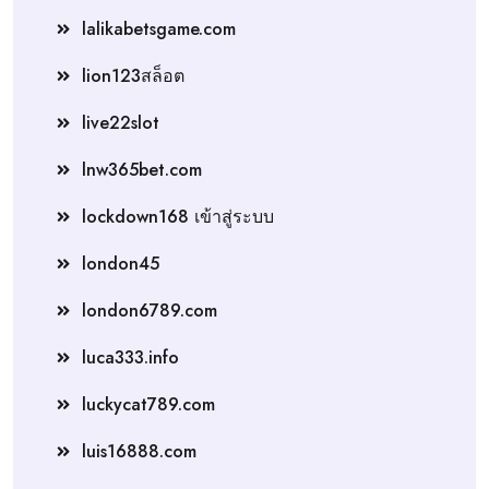
lalikabetsgame.com
lion123สล็อต
live22slot
lnw365bet.com
lockdown168 เข้าสู่ระบบ
london45
london6789.com
luca333.info
luckycat789.com
luis16888.com