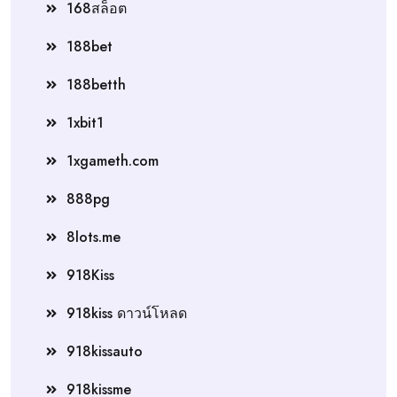
168สล็อต
188bet
188betth
1xbit1
1xgameth.com
888pg
8lots.me
918Kiss
918kiss ดาวน์โหลด
918kissauto
918kissme