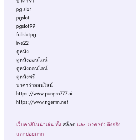
บาคาร่า
pg slot
pgslot
pgslot99
fullslotpg
live22
ดูหนัง
ดูหนังออนไลน์
ดูหนังออนไลน์
ดูหนังฟรี
บาคาร่าออนไลน์
https://www.punpro777.ai
https://www.ngernn.net
เว็บคาสิโนน่าเล่น ทั้ง
สล็อต
และ
บาคาร่า
ตึงจริง
แตกบ่อยมาก